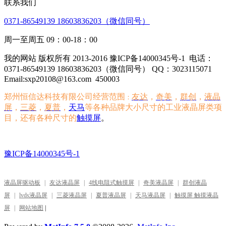
联系我们
0371-86549139 18603836203（微信同号）
周一至周五 09：00-18：00
我的网站 版权所有 2013-2016 豫ICP备14000345号-1
电话：
0371-86549139 18603836203（微信同号） QQ：3023115071
Email:sxp20108@163.com
450003
郑州恒信达科技有限公司经营范围
友达
，
奇美
，
群创
，
液晶
：
屏
，
三菱
，
夏普
，
天马
等各种品牌大小尺寸的工业液晶屏类项
目，还有各种尺寸的
触摸屏
。
豫ICP备14000345号-1
液晶屏驱动板
|
友达液晶屏
|
4线电阻式触摸屏
|
奇美液晶屏
|
群创液晶
屏
|
lvds液晶屏
|
三菱液晶屏
|
夏普液晶屏
|
天马液晶屏
|
触摸屏 触摸液晶
屏
|
网站地图
|