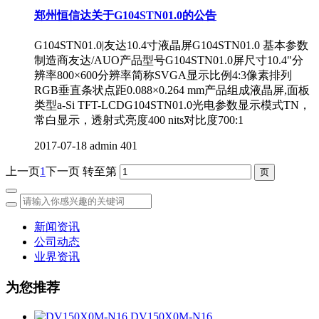
郑州恒信达关于G104STN01.0的公告
G104STN01.0|友达10.4寸液晶屏G104STN01.0 基本参数
制造商友达/AUO产品型号G104STN01.0屏尺寸10.4"分
辨率800×600分辨率简称SVGA显示比例4:3像素排列
RGB垂直条状点距0.088×0.264 mm产品组成液晶屏,面板
类型a-Si TFT-LCDG104STN01.0光电参数显示模式TN，
常白显示，透射式亮度400 nits对比度700:1
2017-07-18
admin
401
上一页
1
下一页
转至第
新闻资讯
公司动态
业界资讯
为您推荐
DV150X0M-N16