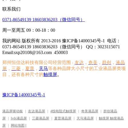
联系我们
0371-86549139 18603836203（微信同号）
周一至周五 09：00-18：00
我的网站 版权所有 2013-2016 豫ICP备14000345号-1
电话：
0371-86549139 18603836203（微信同号） QQ：3023115071
Email:sxp20108@163.com
450003
郑州恒信达科技有限公司经营范围
友达
，
奇美
，
群创
，
液晶
：
屏
，
三菱
，
夏普
，
天马
等各种品牌大小尺寸的工业液晶屏类项
目，还有各种尺寸的
触摸屏
。
豫ICP备14000345号-1
液晶屏驱动板
|
友达液晶屏
|
4线电阻式触摸屏
|
奇美液晶屏
|
群创液晶
屏
|
lvds液晶屏
|
三菱液晶屏
|
夏普液晶屏
|
天马液晶屏
|
触摸屏 触摸液晶
屏
|
网站地图
|