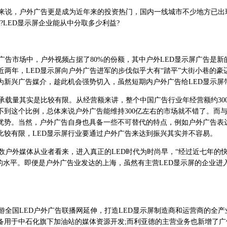
说，户外广告更是成为近年来的投资热门，国内一线城市不少地方已出现“
LED显示屏企业能从中分取多少利益?
市场中，户外视频占据了80%的份额，其中户外LED显示屏广告是新的利
.3%。近两年，LED显示屏向户外广告进军的步伐似乎大有“踏平”大街小巷
为新兴广告媒介，趁此机会强势切入，虽然短期内户外广告给LED显示
量其实是比较有限。从经营额来讲，整个中国广告行业年经营额约3000
到这个比例，总体来说户外广告能维持300亿左右的市场就不错了。而与
优势。当然，户外广告自身也具备一些不可替代的特点，例如户外广告表
比较有限，LED显示屏行业要通过户外广告来达到振兴其实并不容易。
户外媒体从业者看来，进入真正的LED时代为时尚早，“经过近七年的快速
低的水平。即便是户外广告业发达的上海，虽然有主营LED显示屏的企业
国LED户外广告联播网延伸，打造LED显示屏制造商和运营商的全产业链
备用于中石化旗下加油站的媒体资源开发;而利亚德的主营业务也新增了广