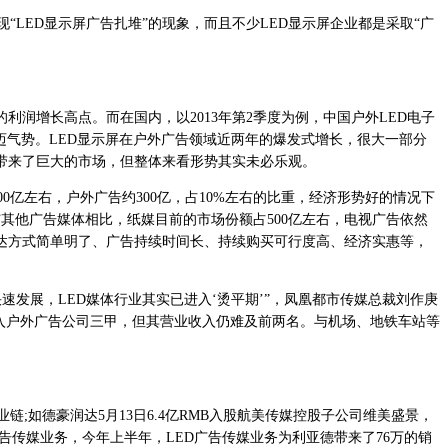
LED显示屏广告扎堆”的现象，而且不少LED显示屏企业都是采取“广
润增长高点。而在国内，以2013年第2季度为例，中国户外LED电子
的豪迈气势。LED显示屏在户外广告领域近两年的爆发式增长，很大一部分
屏带来了巨大的市场，但整体来看形势其实未必乐观。
亿左右，户外广告约300亿，占10%左右的比重，经济形势好的情况下
其他广告媒体相比，纸媒目前的市场份额占500亿左右，电视广告依然
达方式简单明了、广告持续时间长、持续购买可行度高、经济实惠等，
发展，LED媒体行业其实已进入‘烫平期’”，凤凰都市传媒总裁刘作庚
进入户外广告公司三甲，但其营业收入仍难及前两名。与机场、地铁车站等
;如德豪润达5月13日6.4亿RMB入股航美传媒控股子公司维美盛景，
告传媒业务，今年上半年，LED广告传媒业务为利亚德带来了76万的销