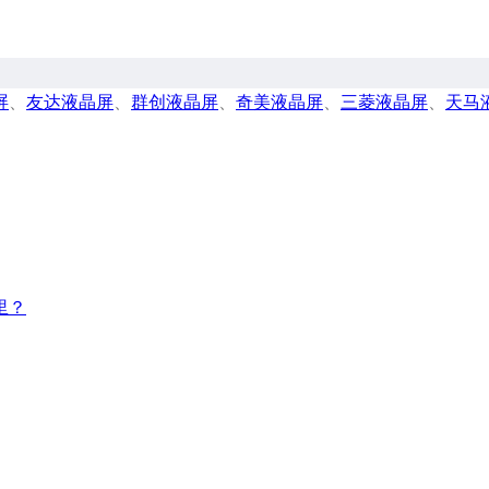
屏
、
友达液晶屏
、
群创液晶屏
、
奇美液晶屏
、
三菱液晶屏
、
天马
里？