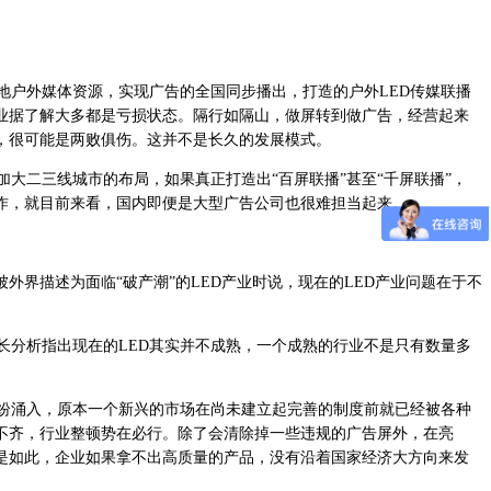
地户外媒体资源，实现广告的全国同步播出，打造的户外LED传媒联播
业据了解大多都是亏损状态。隔行如隔山，做屏转到做广告，经营起来
，很可能是两败俱伤。这并不是长久的发展模式。
大二三线城市的布局，如果真正打造出“百屏联播”甚至“千屏联播”，
作，就目前来看，国内即便是大型广告公司也很难担当起来。
界描述为面临“破产潮”的LED产业时说，现在的LED产业问题在于不
长分析指出现在的LED其实并不成熟，一个成熟的行业不是只有数量多
纷纷涌入，原本一个新兴的市场在尚未建立起完善的制度前就已经被各种
莠不齐，行业整顿势在必行。除了会清除掉一些违规的广告屏外，在亮
是如此，企业如果拿不出高质量的产品，没有沿着国家经济大方向来发