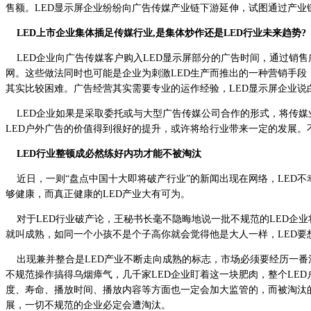
售额。LED显示屏企业纷纷向广告传媒产业链下游延伸，试图通过产业
LED上市企业集体插足传媒行业,是集体炒作还是LED行业未来趋势?
LED企业向广告传媒客户购入LED显示屏部分的广告时间，通过销售
网。这些做法同时也可能是企业为刺激LED生产而推出的一种营销手
其实比较困难。广告经营其实需要专业的运作经验，LED显示屏企业
LED企业如果是采取委托或与大型广告传媒公司合作的形式，将传媒业
LED户外广告的价值得到很好的提升，或许将给行业带来一定的发展
LED行业整顿成必然练好内功才能不被淘汰
近日，一则“盘点中国十大即将破产行业”的新闻出现在网络，LED不
够健康，而真正健康的LED产业大有可为。
对于LED行业破产论，王秘书长毫不隐晦地说一批不规范的LED企业
就叫成熟，如同一个小孩不是个子高你就会觉得他是大人一样，LED要
出现兼并整合是LED产业不断走向成熟的标志，市场必须要经历一番清
不规范操作搞得乌烟瘴气，几千家LED企业盯着这一块肥肉，整个LE
度、寿命、播放时间、播放内容等方面也一定会加大监管的，而被淘汰
展，一切不规范的企业必定会遭淘汰。