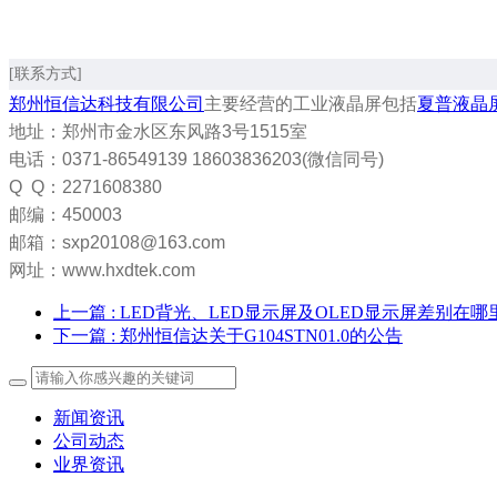
[联系方式]
郑州恒信达科技有限公司
主要经营的工业液晶屏包括
夏普液晶
地址：郑州市金水区东风路3号1515室
电话：0371-86549139 18603836203(微信同号)
Q Q：2271608380
邮编：450003
邮箱：sxp20108@163.com
网址：www.hxdtek.com
上一篇
: LED背光、LED显示屏及OLED显示屏差别在哪
下一篇
: 郑州恒信达关于G104STN01.0的公告
新闻资讯
公司动态
业界资讯