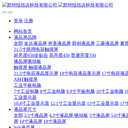
登录
注册
网站首页
液晶屏品牌
全部
友达液晶屏
奇美液晶屏
群创液晶屏
三菱液晶屏
夏
21.5寸商用电容触摸屏
超亮度650全贴合
高亮度450
普通亮度350
液晶屏驱动板
触摸屏 触摸液晶屏
21.5寸电容液晶显示屏
19寸电容液晶显示屏
17寸电容液
AMT触摸屏
工业平板电脑
7寸工业电脑
8寸工业电脑
8.9寸平板电脑
10寸工业电脑
1
工业显示器
10.4寸工业显示器
12.1寸工业显示器
15寸工业显示器
17
液晶屏尺寸
全部
3.5寸液晶屏
4.3寸液晶屏/驱动板
5寸液晶屏
5.6寸液
屏
19寸液晶屏
19寸液晶屏
lvds液晶屏