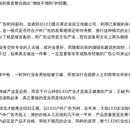
链的垂直整合跳出“增收不增利”的怪圈。
广告时间获利。或者部分LED显示屏企业设立传媒公司，利用已掌握的各
段，这一模式是否符合户外广告的发展规律还有待考察。推行这种模式的企
说白了就是做设备的，而广告运营是文化产业，想在设备和文化上两头都抓
务交给专业的人去做，或许会更好。而随着目前的城镇化建设的加快，加
。不过，如果真去做这一件事，一定是要靠非常成熟有经验的广告公司来运
幸中枪，一时间行业各界纷纷被引爆。而资深行业观察人士刘荷青在评价被外
将破产这是必然，而至于什么样的LED产业才是真正健康的产业，王秘书
想成熟起来，真正要做的是反而是练好内功。
洗才能逐步回归正规。以LED户外广告为例，近年来，大批LED企业
D户外广告市面上，屏的价格从几百块到几千块一平米，产品质量更是良
的必定是产品不合格、审批不规范的企业。同样的道理，整个LED行业也