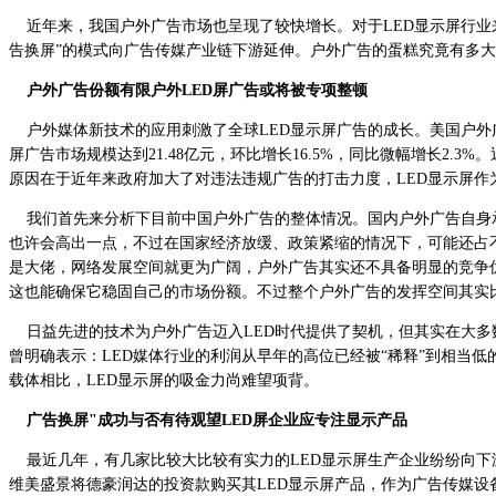
近年来，我国户外广告市场也呈现了较快增长。对于LED显示屏行业来
告换屏”的模式向广告传媒产业链下游延伸。户外广告的蛋糕究竟有多大?
户外广告份额有限户外LED屏广告或将被专项整顿
户外媒体新技术的应用刺激了全球LED显示屏广告的成长。美国户外广告
屏广告市场规模达到21.48亿元，环比增长16.5%，同比微幅增长2
原因在于近年来政府加大了对违法违规广告的打击力度，LED显示屏作
我们首先来分析下目前中国户外广告的整体情况。国内户外广告自身承载
也许会高出一点，不过在国家经济放缓、政策紧缩的情况下，可能还占不
是大佬，网络发展空间就更为广阔，户外广告其实还不具备明显的竞争
这也能确保它稳固自己的市场份额。不过整个户外广告的发挥空间其实
日益先进的技术为户外广告迈入LED时代提供了契机，但其实在大多数
曾明确表示：LED媒体行业的利润从早年的高位已经被“稀释”到相当
载体相比，LED显示屏的吸金力尚难望项背。
广告换屏"成功与否有待观望LED屏企业应专注显示产品
最近几年，有几家比较大比较有实力的LED显示屏生产企业纷纷向下游全
维美盛景将德豪润达的投资款购买其LED显示屏产品，作为广告传媒设