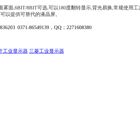
面雾面,6BIT/8BIT可选,可以180度翻转显示,背光易换,常规使用
产，可以提供可替代的液晶屏。
371-86549139，QQ：2271608380
.4寸工业显示器
三菱工业显示器