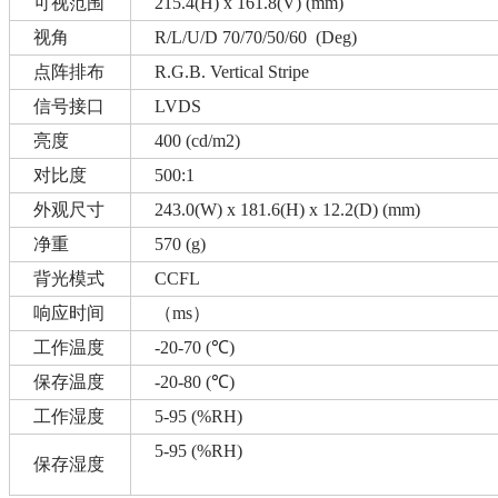
可视范围
215.4(H) x 161.8(V) (mm)
视角
R/L/U/D 70/70/50/60 (Deg)
点阵排布
R.G.B. Vertical Stripe
信号接口
LVDS
亮度
400 (cd/m2)
对比度
500:1
外观尺寸
243.0(W) x 181.6(H) x 12.2(D) (mm)
净重
570 (g)
背光模式
CCFL
响应时间
（ms）
工作温度
-20-70 (℃)
保存温度
-20-80 (℃)
工作湿度
5-95 (%RH)
5-95 (%RH)
保存湿度