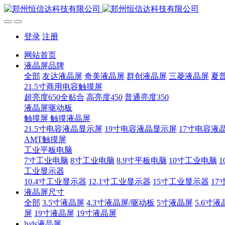
登录
注册
网站首页
液晶屏品牌
全部
友达液晶屏
奇美液晶屏
群创液晶屏
三菱液晶屏
夏
21.5寸商用电容触摸屏
超亮度650全贴合
高亮度450
普通亮度350
液晶屏驱动板
触摸屏 触摸液晶屏
21.5寸电容液晶显示屏
19寸电容液晶显示屏
17寸电容液
AMT触摸屏
工业平板电脑
7寸工业电脑
8寸工业电脑
8.9寸平板电脑
10寸工业电脑
1
工业显示器
10.4寸工业显示器
12.1寸工业显示器
15寸工业显示器
17
液晶屏尺寸
全部
3.5寸液晶屏
4.3寸液晶屏/驱动板
5寸液晶屏
5.6寸液
屏
19寸液晶屏
19寸液晶屏
lvds液晶屏