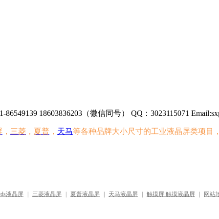
86549139 18603836203（微信同号） QQ：3023115071 Email:sxp
屏
，
三菱
，
夏普
，
天马
等各种品牌大小尺寸的工业液晶屏类项目
vds液晶屏
|
三菱液晶屏
|
夏普液晶屏
|
天马液晶屏
|
触摸屏 触摸液晶屏
|
网站