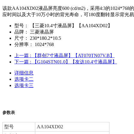
该款AA104XD02液晶屏亮度600 (cd/m2)，采用4:3的10
应时间以及大于10万小时的背光寿命，可180度翻转显示背光
型号：
【三菱10.4寸液晶屏】【AA104XD02】
品牌：
三菱液晶屏
尺寸：
230*180.2*10.5
分辨率：
1024*768
上一篇
: 【群创7寸液晶屏】【AT070TN07V.B】
下一篇
: 【G104STN01.0】【友达10.4寸液晶屏】
详细信息
选项卡二
选项卡三
参数表
型号
AA104XD02