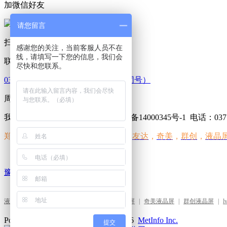
加微信好友
请您留言
扫码咨询
感谢您的关注，当前客服人员不在
线，请填写一下您的信息，我们会
联系我们
尽快和您联系。
0371-86549139 18603836203（微信同号）
周一至周五 09：00-18：00
我的网站 版权所有 2013-2016 豫ICP备14000345号-1
电话：0371-
郑州恒信达科技有限公司经营范围
友达
，
奇美
，
群创
，
液晶
：
豫ICP备14000345号-1
液晶屏驱动板
|
友达液晶屏
|
4线电阻式触摸屏
|
奇美液晶屏
|
群创液晶屏
|
l
Powered by
MetInfo 7.5.0
©2008-2026
MetInfo Inc.
提交