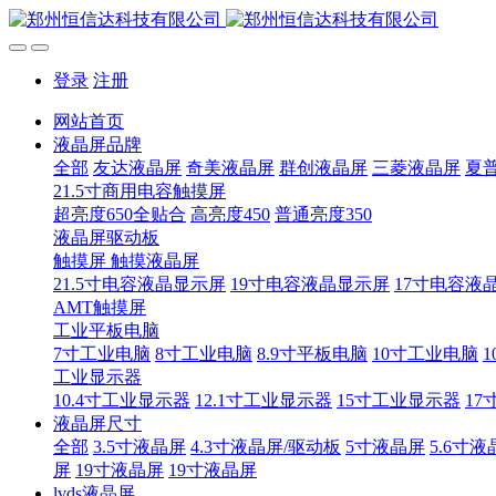
登录
注册
网站首页
液晶屏品牌
全部
友达液晶屏
奇美液晶屏
群创液晶屏
三菱液晶屏
夏
21.5寸商用电容触摸屏
超亮度650全贴合
高亮度450
普通亮度350
液晶屏驱动板
触摸屏 触摸液晶屏
21.5寸电容液晶显示屏
19寸电容液晶显示屏
17寸电容液
AMT触摸屏
工业平板电脑
7寸工业电脑
8寸工业电脑
8.9寸平板电脑
10寸工业电脑
1
工业显示器
10.4寸工业显示器
12.1寸工业显示器
15寸工业显示器
17
液晶屏尺寸
全部
3.5寸液晶屏
4.3寸液晶屏/驱动板
5寸液晶屏
5.6寸液
屏
19寸液晶屏
19寸液晶屏
lvds液晶屏