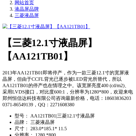
网站首页
液晶屏品牌
三菱液晶屏
【三菱12.1寸液晶屏】
【AA121TB01】
2013年AA121TB01即将停产，作为一款三菱12.1寸的宽屏液
晶屏，但由于CCFL背光已逐步被LED背光所替代，所以
AA121TB01的停产也在情理之中。该宽屏亮度400 (cd/m2)、
采用LVDS接口，对比度600:1，分辨率为1280*800，欢迎来电
郑州恒信达科技有限公司咨询最新价格，电话：18603836203
0371-86549139，QQ：2271608380
型号：
AA121TB01|三菱12.1寸液晶屏
品牌：
三菱液晶屏
尺寸：
283.0*185.1* 11.5
分辨率：
1280 *800