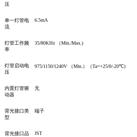
压
6.5mA
单一灯管电
流
灯管工作频
35/80KHz
（
Min./Max.)
率
灯管启动电
975/1150/1240V
（
Min.
）（
Ta=+25/0/-20
℃
)
压
内置灯管驱
无
动器
背光接口类
端子
型
JST
背光接口品