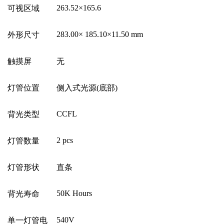
263.52
×
165.6
可视区域
283.00
×
185.10
×
11.50 mm
外形尺寸
触摸屏
无
灯管位置
侧入式光源
(
底部
)
CCFL
背光类型
2 pcs
灯管数量
灯管形状
直条
50K Hours
背光寿命
540V
单一灯管电