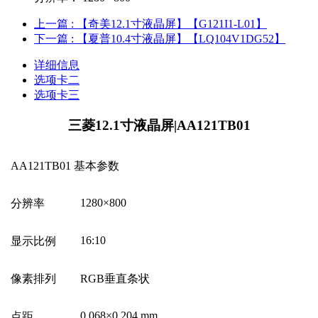
上一篇
: 【奇美12.1寸液晶屏】【G121I1-L01】
下一篇
: 【夏普10.4寸液晶屏】【LQ104V1DG52】
详细信息
选项卡二
选项卡三
三菱12.1寸液晶屏|AA121TB01
AA121TB01
基本参数
1280
×
800
分辨率
16:10
显示比例
像素排列
RGB
垂直条状
0.068
×
0.204 mm
点距