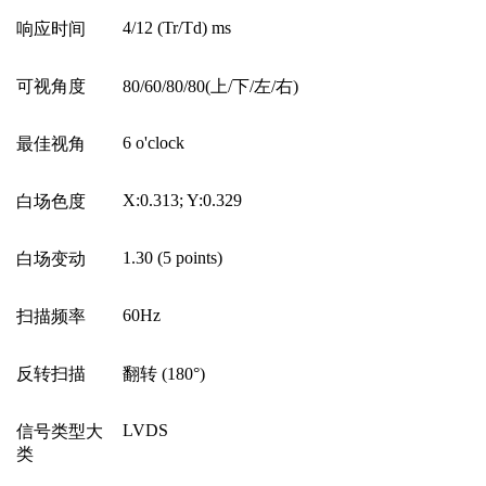
4/12 (Tr/Td) ms
响应时间
可视角度
80/60/80/80(
上
/
下
/
左
/
右
)
6 o'clock
最佳视角
X:0.313; Y:0.329
白场色度
1.30 (5 points)
白场变动
60Hz
扫描频率
反转扫描
翻转
(180
°
)
LVDS
信号类型大
类