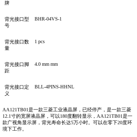
牌
BHR-04VS-1
背光接口型
号
1 pcs
背光接口数
量
4.0 mm mm
背光接口脚
距
BLL-4PINS-HHNL
背光接口定
义
AA121TB01
是一款三菱工业液晶屏，已经停产，是一款三菱
12.1
寸的宽屏液晶屏，可以
180
度翻转显示，AA121TB01是一
款广视角显示屏，背光寿命长达
5
万小时。可以在零下
20
度环
境下工作。