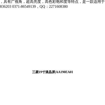
液晶面板，具有广视角，超高亮度，高色彩饱和度等特点，是一款适
371-86549139，QQ：2271608380
三菱19寸液晶屏|AA190EA01