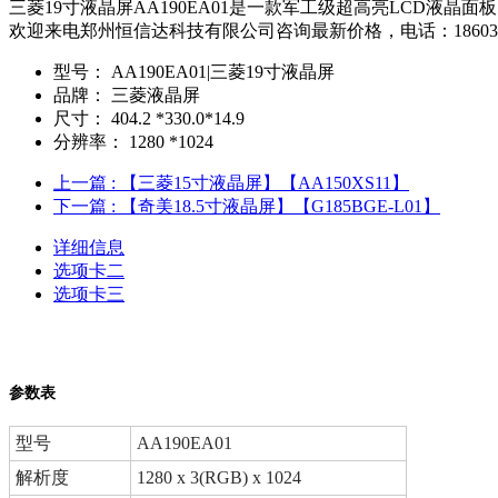
三菱19寸液晶屏AA190EA01是一款军工级超高亮LCD
欢迎来电郑州恒信达科技有限公司咨询最新价格，电话：18603836203 0
型号：
AA190EA01|三菱19寸液晶屏
品牌：
三菱液晶屏
尺寸：
404.2 *330.0*14.9
分辨率：
1280 *1024
上一篇
: 【三菱15寸液晶屏】【AA150XS11】
下一篇
: 【奇美18.5寸液晶屏】【G185BGE-L01】
详细信息
选项卡二
选项卡三
参数表
型号
AA190EA01
解析度
1280 x 3(RGB) x 1024