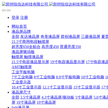
登录
注册
网站首页
液晶屏品牌
全部
友达液晶屏
奇美液晶屏
群创液晶屏
三菱液晶屏
夏
21.5寸商用电容触摸屏
超亮度650全贴合
高亮度450
普通亮度350
液晶屏驱动板
触摸屏 触摸液晶屏
21.5寸电容液晶显示屏
19寸电容液晶显示屏
17寸电容液
AMT触摸屏
工业平板电脑
7寸工业电脑
8寸工业电脑
8.9寸平板电脑
10寸工业电脑
1
工业显示器
10.4寸工业显示器
12.1寸工业显示器
15寸工业显示器
17
液晶屏尺寸
全部
3.5寸液晶屏
4.3寸液晶屏/驱动板
5寸液晶屏
5.6寸液
屏
19寸液晶屏
19寸液晶屏
lvds液晶屏