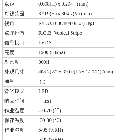
点距
0.098(H) x 0.294 （mm）
可视范围
379.9(H) x 304.7(V) (mm)
视角
R/L/U/D 80/80/80/80 (Deg)
点阵排布
R.G.B. Vertical Stripe
信号接口
LVDS
亮度
1500 (cd/m2)
对比度
800:1
外观尺寸
404.2(W) x 330.0(H) x 14.9(D) (mm)
净重
(g)
背光模式
LED
响应时间
（ms）
作业温度
-20-70 (℃)
保存温度
-30-80 (℃)
作业湿度
5-95 (%RH)
5-95 (%RH)