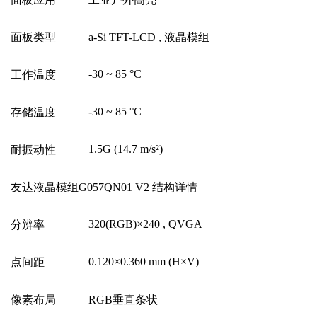
面板类型
a-Si TFT-LCD ,
液晶模组
-30 ~ 85
°
C
工作温度
-30 ~ 85
°
C
存储温度
1.5G (14.7 m/s
²
)
耐振动性
友达液晶模组G057QN01 V2 结构详情
320(RGB)
×
240 , QVGA
分辨率
0.120
×
0.360 mm (H
×
V)
点间距
像素布局
RGB
垂直条状