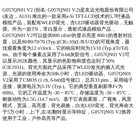
G057QN01 V2 (
别名: G057QN01 V.2)是友达光电股份有限公司
(友达，AUO) 推出的一款采用a-Si TFT-LCD技术的5.7吋液晶
模组产品，装配有WLED背光，含LED驱动器背光驱动，无触
摸。作为一款TN，常白显示，透射式液晶模组产品，
G057QN01 V2可以提供800 cd/m²的显示亮度 800:1的透射对比
度，以及80/80/70/70 (Typ.)(CR≥10)(L/R/U/D)的可视角度，最
佳观看角度为12 o'clock，它的响应时间为15/10 (Typ.)(Tr/Td)
ms。由于每个像素点采用了6-bit灰阶信号，G057QN01 V2可
以显示262K颜色，其显示的色彩饱和度也达到了50%
(CIE1931)。背光方面此产品采用了WLED发光的侧入式光
源，光源的使用寿命为50K小时，含LED驱动器。G057QN01
V2采用了CMOS (1 ch, 6-bit)信号接口，总共33 pins，采用端子
连接，驱屏电压为3.3V (Typ.)。它的典型垂直刷新率Fv为
60Hz。它的工作温度为 -30 ~ 85°C，存储温度为 -30 ~ 85°C，
耐振动性为1.5G (14.7 m/s²)。基于它表面雾面，广视角，风景
模式，宽温，高亮度，背光易换，白光LED背光，背光寿命大
于5万小时，上/下,左/右翻转显示等特征，G057QN01 V2推荐
使用于工业，户外高亮等产品。