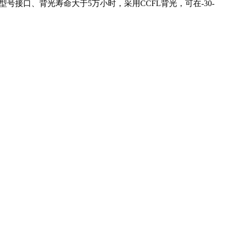
VDS型号接口、背光寿命大于5万小时，采用CCFL背光，可在-30-