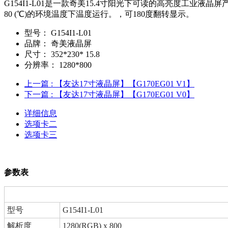
G154I1-L01是一款奇美15.4寸阳光下可读的高亮度工业液晶屏
80 (℃)的环境温度下温度运行。，可180度翻转显示。
型号：
G154I1-L01
品牌：
奇美液晶屏
尺寸：
352*230* 15.8
分辨率：
1280*800
上一篇
: 【友达17寸液晶屏】【G170EG01 V1】
下一篇
: 【友达17寸液晶屏】【G170EG01 V0】
详细信息
选项卡二
选项卡三
参数表
型号
G154I1-L01
解析度
1280(RGB) x 800