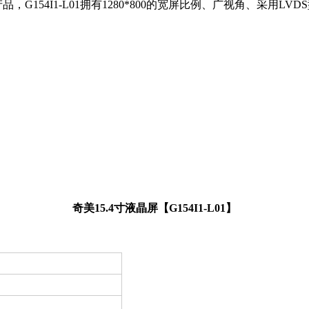
产品，G154I1-L01拥有1280*800的宽屏比例、广视角、采用L
奇美15.4寸液晶屏【G154I1-L01】