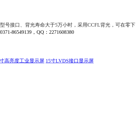
LVDS型号接口、背光寿命大于5万小时，采用CCFL背光，可在零下
6549139，QQ：2271608380
5寸高亮度工业显示屏
15寸LVDS接口显示屏