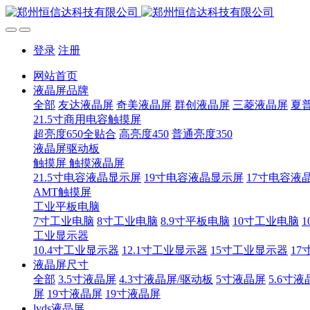
登录
注册
网站首页
液晶屏品牌
全部
友达液晶屏
奇美液晶屏
群创液晶屏
三菱液晶屏
夏
21.5寸商用电容触摸屏
超亮度650全贴合
高亮度450
普通亮度350
液晶屏驱动板
触摸屏 触摸液晶屏
21.5寸电容液晶显示屏
19寸电容液晶显示屏
17寸电容液
AMT触摸屏
工业平板电脑
7寸工业电脑
8寸工业电脑
8.9寸平板电脑
10寸工业电脑
1
工业显示器
10.4寸工业显示器
12.1寸工业显示器
15寸工业显示器
17
液晶屏尺寸
全部
3.5寸液晶屏
4.3寸液晶屏/驱动板
5寸液晶屏
5.6寸液
屏
19寸液晶屏
19寸液晶屏
lvds液晶屏