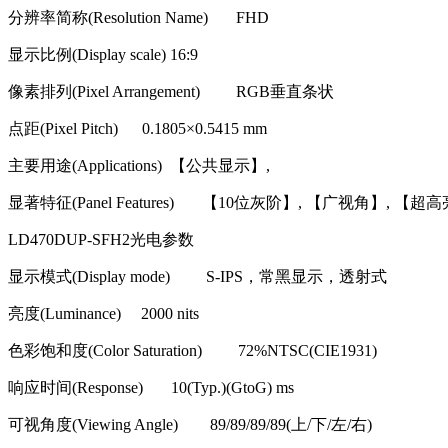
分辨率简称
(Resolution Name) FHD
显示比例
(Display scale) 16:9
像素排列
(Pixel Arrangement) RGB
垂直条状
点距
(Pixel Pitch) 0.1805
×
0.5415 mm
主要用途
(Applications)
【公共显示】
,
显著特征
(Panel Features)
【
10
位灰阶】
,
【广视角】
,
【超高
LD470DUP-SFH2
光电参数
显示模式
(Display mode) S-IPS
，常黑显示，透射式
亮度
(Luminance) 2000 nits
色彩饱和度
(Color Saturation) 72%NTSC(CIE1931)
响应时间
(Response) 10(Typ.)(GtoG) ms
可视角度
(Viewing Angle) 89/89/89/89(
上
/
下
/
左
/
右
)