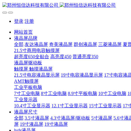
登录
注册
网站首页
液晶屏品牌
全部
友达液晶屏
奇美液晶屏
群创液晶屏
三菱液晶屏
夏
21.5寸商用电容触摸屏
超亮度650全贴合
高亮度450
普通亮度350
液晶屏驱动板
触摸屏 触摸液晶屏
21.5寸电容液晶显示屏
19寸电容液晶显示屏
17寸电容液
AMT触摸屏
工业平板电脑
7寸工业电脑
8寸工业电脑
8.9寸平板电脑
10寸工业电脑
1
工业显示器
10.4寸工业显示器
12.1寸工业显示器
15寸工业显示器
17
液晶屏尺寸
全部
3.5寸液晶屏
4.3寸液晶屏/驱动板
5寸液晶屏
5.6寸液
屏
19寸液晶屏
19寸液晶屏
lvds液晶屏