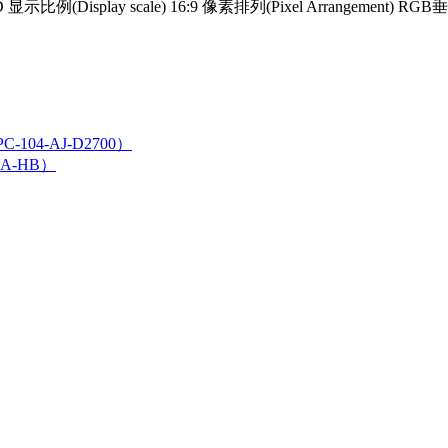
 显示比例(Display scale) 16:9 像素排列(Pixel Arrangement) RGB垂
104-AJ-D2700）
GA-HB）