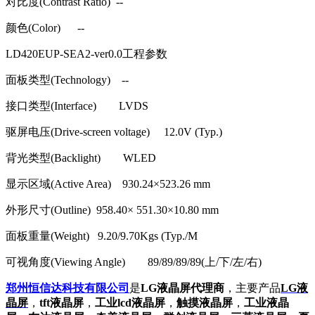
对比度
(Contrast Ratio) --
颜色
(Color) --
LD420EUP-SEA2-ver0.0
工程参数
面板类型
(Technology) --
接口类型
(Interface) LVDS
驱屏电压
(Drive-screen voltage) 12.0V (Typ.)
背光类型
(Backlight) WLED
显示区域
(Active Area) 930.24
×
523.26 mm
外形尺寸
(Outline) 958.40
×
551.30
×
10.80 mm
面板重量
(Weight) 9.20/9.70Kgs (Typ./M
可视角度
(Viewing Angle) 89/89/89/89(
上
/
下
/
左
/
右
)
郑州恒信达科技有限公司
是
LG液晶屏代理商
，主要产品
LG液
晶屏
，
tft液晶屏
，
工业lcd液晶屏
，
触摸液晶屏
，
工业液晶