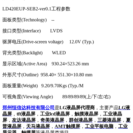
LD420EUP-SEB2-ver0.1
工程参数
面板类型
(Technology) --
接口类型
(Interface) LVDS
驱屏电压
(Drive-screen voltage) 12.0V (Typ.)
背光类型
(Backlight) WLED
显示区域
(Active Area) 930.24
×
523.26 mm
外形尺寸
(Outline) 958.40
×
551.30
×
10.80 mm
面板重量
(Weight) 9.20/9.70Kgs (Typ./M
可视角度
(Viewing Angle) 89/89/89/89(
上
/
下
/
左
/
右
)
郑州恒信达科技有限公司
是
LG液晶屏代理商
，主要产品
LG液
晶屏
，
tft液晶屏
，
工业lcd液晶屏
，
触摸液晶屏
，
工业液晶
屏
，
友达液晶屏
，
奇美液晶屏
，
群创液晶屏
，
三菱液晶屏
，
夏
普液晶屏
，
天马液晶屏
，
AMT触摸屏
，
工业平板电脑
，
工业
显示器
，
触摸屏
等液晶屏类项目。