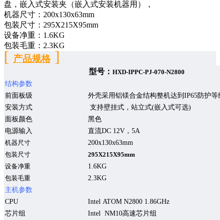
盘，嵌入式安装夹（嵌入式安装机器用），
机器尺寸：200x130x63mm
包装尺寸：295X215X95mm
设备净重：1.6KG
包装毛重：2.3KG
[
]
产品规格
型号：
HXD-IPPC-PJ-0
7
0-N2800
结构参数
前面板级
外壳采用铝镁合金结构整机达到
IP65
防护等
安装方式
支持壁挂式，站立式
(
嵌入式可选
)
面板颜色
黑色
电源输入
直流
DC 12V
，
5
A
200x130x63mm
机器尺寸
包装尺寸
295X215X95mm
1.
6
KG
设备净重
2.
3
KG
包装毛重
主机参数
CPU
Intel ATOM N2
800
1.
8
6GHz
芯片组
Intel NM10
高速芯片组