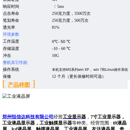
响应时间
〈
5ms
点击寿命
250
克力度，
3500
万次
笔划寿命
250
克力度，
500
万次
透光率
81%
环境参数
工作温度
- 50
0
℃
℃
存储温度
-
1
0 -
6
0
℃
冲击
10G
整机其它性能
操作系统
本机支持
MS
系列
win XP
，
win 7
和
Linux
操作系统
保修
12
个月（更长保修时间可选）
[
]
产品样图
郑州恒信达科技有限公司
经营
工业显示器
，
7寸工业显示器，
工业液晶显示器，工业触摸显示器
等种类。经营范围
tft液晶
：
屏
，
lcd液晶屏
，
触摸液晶屏
，
工业液晶屏
，
友达液晶屏
，
奇