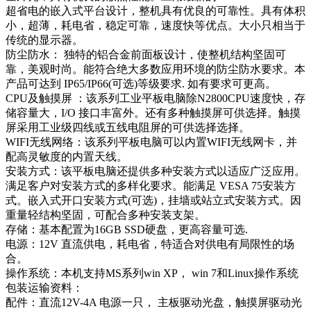
超省电的嵌入式平台设计，整机具有优良的可靠性。具有体积
小，超薄，耗电省，稳定可靠，速度快等优点。大小只相当于
传统的显示器。
防尘防水： 独特的铝合金前面板设计，使整机结构坚固可
靠，美观时尚。能符合绝大多数应用环境的防尘防水要求。本
产品可达到 IP65/IP66(可选)等级要求. 如有要求可更高。
CPU及触摸屏 ：该系列工业平板电脑除N2800CPU速度快，存
储容量大，I/O 接口丰富外。还有多种触摸屏可供选择。触摸
屏采用工业级四线或五线电阻屏的可供选择选择。
WIFI无线网络：该系列平板电脑可以内置WIFI无线网卡，并
配高灵敏度的内置天线。
安装方式：该平板电脑还提供多种安装方式以适应广泛应用。
满足客户对安装方式的多样化要求。能满足 VESA 75安装方
式。嵌入式开口安装方式(可选)，挂墙或站立式安装方式。因
重量轻结构坚固，可配合多种安装支架。
存储：基本配置为16GB SSD硬盘，更高容量可选.
电源：12V 直流供电，耗电省，特适合对供电有局限性的场
合。
操作系统：本机支持MS系列win XP， win 7和Linux操作系统
包装运输资料：
配件：直流12V-4A 电源一只， 主板驱动光盘，触摸屏驱动光