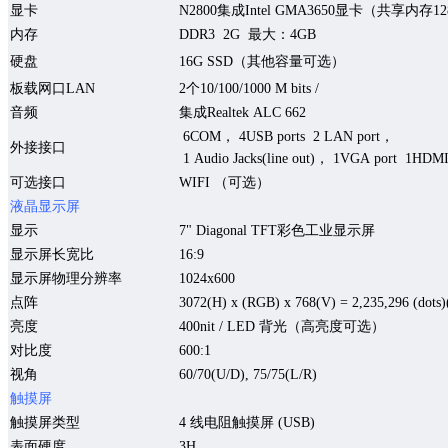
显卡
N2800
集成
Intel GMA3650
显卡（共享内存
12
内存
DDR
3
2
G
最大：
4
GB
硬盘
16
G
SSD
（其他容量
可选
）
板载
网口
LAN
2
个
10/100/1000 M bits /
音频
集成
Realtek ALC 662
6
COM
，
4
USB ports
2
LAN port
，
外接
接口
1
Audio Jacks
(line out)
，
1VGA port
1HDM
可选接口
WIFI
（可选）
液晶显示屏
显示
7
" Diagonal TFT
彩色工业显示屏
显示
屏长宽比
16:9
显示屏
物理
分辨率
1024x
600
点阵
3072(H) x (RGB) x 768(V) = 2,235,296 (dots)(
亮度
40
0
nit / LED
背光（高亮度可选）
对比度
600
:1
视角
6
0/
7
0(U/D), 7
5
/7
5
(L/R)
触摸屏
触摸屏
类型
4
线电阻触摸屏
(USB)
表面硬度
3H