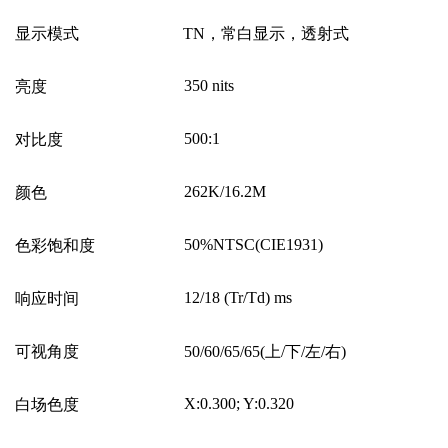
显示模式
TN
，常白显示，透射式
350 nits
亮度
500:1
对比度
262K/16.2M
颜色
50%NTSC(CIE1931)
色彩饱和度
12/18 (Tr/Td) ms
响应时间
可视角度
50/60/65/65(
上/下/左/右)
X:0.300; Y:0.320
白场色度