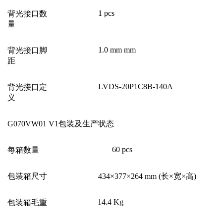
1 pcs
背光接口数
量
1.0 mm mm
背光接口脚
距
LVDS-20P1C8B-140A
背光接口定
义
G070VW01 V1
包装及生产状态
60 pcs
每箱数量
包装箱尺寸
434
×377×264 mm (长×宽×高)
14.4 Kg
包装箱毛重