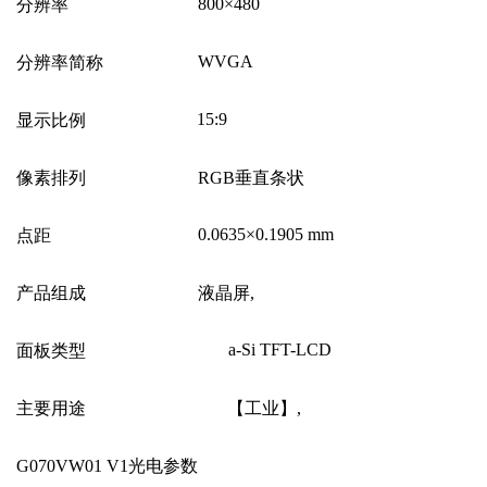
800
×480
分辨率
WVGA
分辨率简称
15:9
显示比例
像素排列
RGB
垂直条状
0.0635
×0.1905 mm
点距
产品组成
液晶屏,
a-Si TFT-LCD
面板类型
主要用途
【工业】,
G070VW01 V1
光电参数