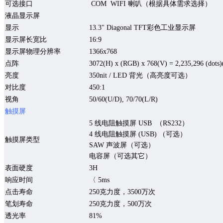
可选接口
COM
WIFI
喇叭
（根据具体需求选择）
液晶显示屏
显示
13.3
" Diagonal TFT
彩色工业显示屏
显示
屏长宽比
16:9
显示屏
物理
分辨率
1366x768
点阵
3072(H) x (RGB) x 768(V) = 2,235,296 (dots)(
亮度
350
nit / LED
背光
（高亮度可选）
对比度
450
:1
视角
50/60(U/D), 70/70(L/R)
触摸屏
5
线电阻触摸屏
USB
（
RS232
）
4
线电阻触摸屏
(USB)
（可选）
触摸屏
类型
SAW
声波屏（可选）
电容屏
（可选其它）
表面硬度
3H
响应时间
〈
5ms
点击寿命
250
克力度，
3500
万次
笔划寿命
250
克力度，
500
万次
透光率
81%