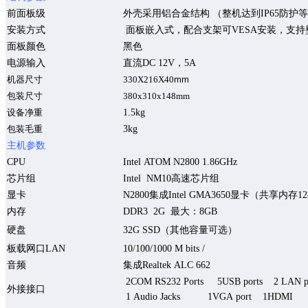
前面板级
外壳采用铝合金结构
（整机达到
IP65
防护等
安装方式
面板嵌入式，配合支架可
VESA
安装，支持
面板颜色
黑色
电源输入
直流
DC 12V
，
5
A
机器尺寸
330X216X40
mm
包装尺寸
380x310x148mm
1.5kg
设备净重
3kg
包装毛重
主机参数
CPU
Intel ATOM N2
800
1.
8
6GHz
芯片组
Intel NM10
高速芯片组
显卡
N2800
集成
Intel GMA3650
显卡（共享内存
12
内存
DDR
3
2
G
最大：
8
GB
硬盘
32
G
SSD
（其他容量
可选
）
板载
网口
LAN
10/100/1000 M bits /
音频
集成
Realtek ALC 662
2
COM
RS232
Ports
5
USB ports
2
LAN p
外接
接口
1
Audio Jacks
1VGA port
1HDMI