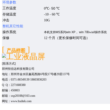
环境参数
工作温度
- 50
0
℃
℃
存储温度
-
1
0 -
6
0
℃
冲击
10G
整机其它性能
操作系统
本机支持
MS
系列
win XP
，
win 7
和
win8
操作系统
保修
12
个月（更长保修时间可选）
[
]
产品
样图
[联系方式]
郑州恒信达科技有限公司
地址：郑州市金水区鑫苑西路6号院17号楼29层137号
电话：0371-86549139 18603836203
Q Q：2271608380
邮编：450003
邮箱：sxp20108@163.com
网址：www.hxdtek.com