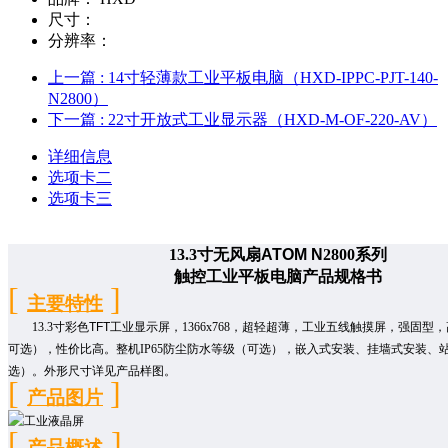
尺寸：
分辨率：
上一篇
: 14寸轻薄款工业平板电脑（HXD-IPPC-PJT-140-
N2800）
下一篇
: 22寸开放式工业显示器（HXD-M-OF-220-AV）
详细信息
选项卡二
选项卡三
13.3
寸
无
风扇
ATOM N
2800
系列
触控工业平板电脑产品规格书
[
]
主要特性
13.3
寸彩色
TFT
工业显示屏，
1366x768
，
超轻超薄，
工业五线触摸屏，
强固型
，
可选），性价比高。
整机
IP65
防尘防水等级（可选）
，嵌入式安
装、挂墙式安装、
选）。外形尺寸详见产品样图。
[
]
产品图片
[
]
产品
概述