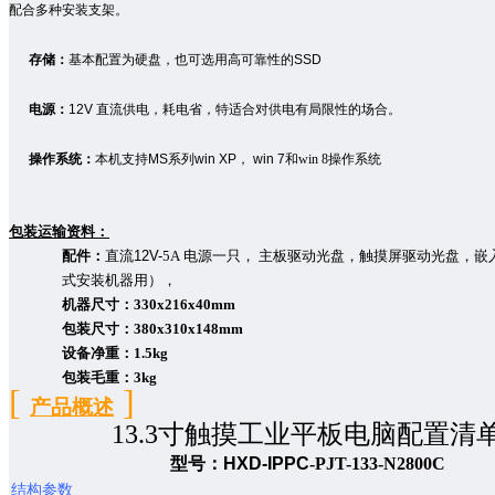
配合多种安装支架。
存储：
基本配置为硬盘，也可选用高可靠性的
SSD
电源：
12V
直流供电，耗电省，特适合对供电有局限性的场合。
操作系统：
本机支持
MS
系列
win XP
，
win 7
和
win 8
操作系统
包装运输资料：
配件：
直流
12V-
5
A
电源一只， 主板驱动光盘，触摸屏驱动光盘，嵌
式安装机器用），
机器尺寸：
330x216x40mm
包装尺寸：
380x310x148mm
设备净重：
1.5kg
包装毛重：
3kg
[
]
产品
概述
13.3寸触摸工业平板电脑配置清
型号：
HXD-IPPC
-PJT-133-N2800C
结构参数