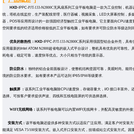
HXD
-IPPC
-PJT-
1
33
-
N
2800C
无风扇
系列工业平板电脑
是一款为工业控制
，机器
统，塔机在线监控，生产装配线管理，
医
疗器械，视频采集，
LED
大屏幕控制，
多
器
，
POS
等应用
而设计的一款强固
经济
型
触控
工业平板电脑。它主要面向
CPU
速度
空间要求低的经济适用价格较低的
工业
平板电脑
，如有要求并可防尘防水等级达到
I
优良的散热性：
HXD
-IPPC
-PJT-
1
33
-
N
2800C
系列
采用强固型铝合金外壳，具有
应用最新的
Intel ATOM N
2800
超省电的嵌入式平台设计，
整机具有优良的可靠性。
耗电省，稳定可靠，速度快
等
优点。大小只相当于传统的显示器。
防尘防水：
独特
的铝合金前面板设计，使整机结构坚固可靠，美观时尚。能符
境的防尘防水要求。
如有要求
本
产品
可达到
IP65
/IP66
等级要求
.
触摸屏
：
该系列工业平板
电脑除
CPU
速度快，存储容量大，
I/O
接口丰富外
。
选择。可按客户要求提供声波、四线和
五
线电阻屏的
可供选择
选择。
WIFI
无线网络：
该系列平板电脑可以内置
WIFI
无线网卡，并配高灵敏度的外接
安装方式：
该平板电脑还提供多种安装方式以适应
广泛应用。满足客户对
安装方
能满足
VESA 7
5/100
安装方式
。
嵌入式
开口
安装方式，挂墙或站立式安装方式。因