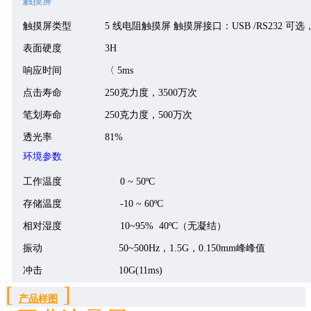
触摸屏
触摸屏
类型
5
线电阻触摸屏
触摸屏接口：
USB
/RS232 可
表面硬度
3H
响应时间
〈 5ms
点击寿命
250克力度，3500万次
笔划寿命
250克力度，500万次
透光率
81%
环境参数
工作温度
0 ~ 50ºC
存储温度
-10 ~ 60ºC
相对湿度
10~95% 40ºC（无凝结）
振动
50~500Hz，1.5G，0.
150
mm峰峰值
冲击
10G(11ms)
[
]
产品样图