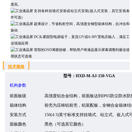
度高。
支持各种挂墙式安装或站立式安装(嵌入式安装，其它安装条
件可选）
超薄设计，节省机柜空间，高强度全钢型箱体结构，抗冲击和
振动
DC头
紧固型电源端子，直流
12V
或
6-30V
宽电压输入，满足工
业现场应用
背部的OSD薄膜按键，帮助用户将液晶显示屏幕调整到最佳使
用状态可选项
[
]
技术规格
型号：
HXD-M-AJ-
150
-VGA
机构参数
前面板级
高强度铝合金结构，前面板达到IP65防尘防水防
箱体结构
前壳为压铸铝前壳，铝装配板，全钢合金箱体结
安装方式
150
(4:3)英寸标准支持挂墙式、站立式、嵌入式
面板颜色
黑色（可选其它颜色）