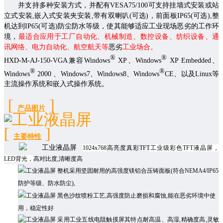
并
支持多种安装方式，并配有
VESA75/100
可支持挂墙式安装或站
立式安装
,
嵌入式安装夹安装
,
带有双喇叭
(
可选
)
，前面板
IP65(
可选
),
整
机达到
IP65(
可选
)
防尘防水等级，使其能够适应工业现场恶劣的工作环
境，
最适合应用于工厂自动化、机械制造、数控设备、纺织设备、通
讯网络、电力自动化、航空航天等
恶劣
工业场合。
®
®
HXD-
M
-AJ-
150
-VGA
兼容
Windows
XP
、
Windows
XP Embedded
、
®
®
Windows
2000
、
Windows7
、
Windows8
、
Windows
CE
、以及
Linux
等
主流操作系统和嵌入式操作系统
。
[
]
产品
图片
[
]
主要特性
1024x768
高亮度真彩
TFT
工业级彩色TFT液晶屏，
LED背光，
高对比度,清晰度高
整机采用坚固耐用的高强度镁铝合压铸面板(
符合NEMA4/IP65
防护等级、防水防尘
),
黑色沙纹喷粉工艺,高强度防止磨损和腐蚀,能在恶劣环境中使
用，稳定性好
采用工业五线电阻触摸屏其特点耐高温、高湿,精确度高,灵敏