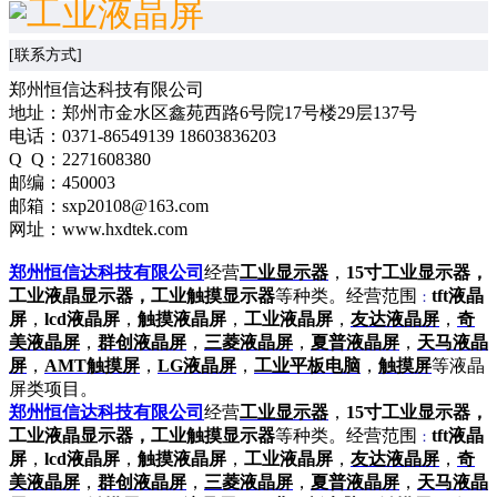
[联系方式]
郑州恒信达科技有限公司
地址：郑州市金水区鑫苑西路6号院17号楼29层137号
电话：0371-86549139 18603836203
Q Q：2271608380
邮编：450003
邮箱：sxp20108@163.com
网址：www.hxdtek.com
郑州恒信达科技有限公司
经营
工业显示器
，
15寸工业显示器，
工业液晶显示器，工业触摸显示器
等种类。经营范围
tft液晶
：
屏
，
lcd液晶屏
，
触摸液晶屏
，
工业液晶屏
，
友达液晶屏
，
奇
美液晶屏
，
群创液晶屏
，
三菱液晶屏
，
夏普液晶屏
，
天马液晶
屏
，
AMT触摸屏
，
LG液晶屏
，
工业平板电脑
，
触摸屏
等液晶
屏类项目。
郑州恒信达科技有限公司
经营
工业显示器
，
15寸工业显示器，
工业液晶显示器，工业触摸显示器
等种类。经营范围
tft液晶
：
屏
，
lcd液晶屏
，
触摸液晶屏
，
工业液晶屏
，
友达液晶屏
，
奇
美液晶屏
，
群创液晶屏
，
三菱液晶屏
，
夏普液晶屏
，
天马液晶