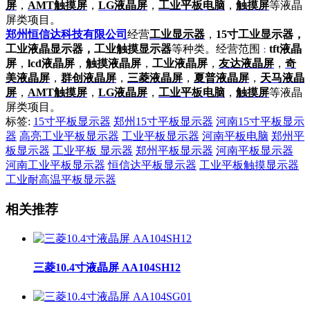
屏
，
AMT触摸屏
，
LG液晶屏
，
工业平板电脑
，
触摸屏
等液晶
屏类项目。
郑州恒信达科技有限公司
经营
工业显示器
，
15寸工业显示器，
工业液晶显示器，工业触摸显示器
等种类。经营范围
tft液晶
：
屏
，
lcd液晶屏
，
触摸液晶屏
，
工业液晶屏
，
友达液晶屏
，
奇
美液晶屏
，
群创液晶屏
，
三菱液晶屏
，
夏普液晶屏
，
天马液晶
屏
，
AMT触摸屏
，
LG液晶屏
，
工业平板电脑
，
触摸屏
等液晶
屏类项目。
标签:
15寸平板显示器
郑州15寸平板显示器
河南15寸平板显示
器
高亮工业平板显示器
工业平板显示器
河南平板电脑
郑州平
板显示器
工业平板 显示器
郑州平板显示器
河南平板显示器
河南工业平板显示器
恒信达平板显示器
工业平板触摸显示器
工业耐高温平板显示器
相关推荐
三菱10.4寸液晶屏 AA104SH12