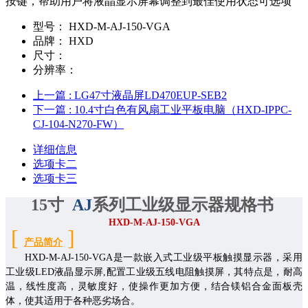
按键，帮助用户将液晶显示屏幕调整到最佳使用状态可选项
型号：
HXD-M-AJ-150-VGA
品牌：
HXD
尺寸：
分辨率：
上一篇
: LG47寸液晶屏LD470EUP-SEB2
下一篇
: 10.4寸白色有风扇工业平板电脑（HXD-IPPC-
CJ-104-N270-FW）
详细信息
选项卡二
选项卡三
15
寸
AJ
系列
工业级显示器规格书
HXD-M-AJ-
150
-VGA
[
]
产品简介
HXD-
M
-AJ-
150
-
VGA
是一款嵌入式工业级平板触摸显示器，采用
工业级
LED
液晶显示屏
,
配置
工业级五
线电阻触摸屏，其特点是，耐高
温，线性度高，灵敏度好，使操作更加方便，结合镁铝合金面板壳
体，使其适用于各种恶劣场合。