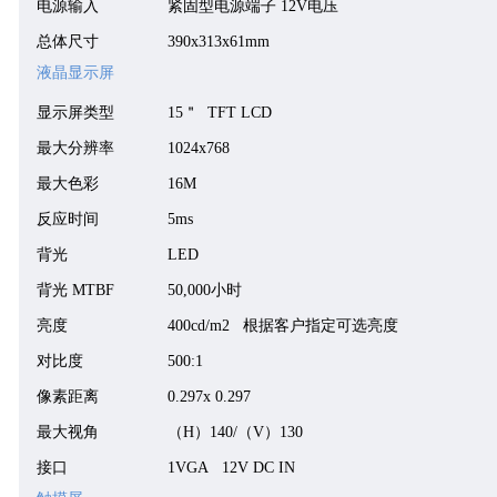
电源输入
紧固型电源端子 12V电压
总体尺寸
3
90
x
313
x
61
mm
液晶显示屏
显示屏类型
15
＂ TFT LCD
最大分辨率
1024x768
最大色彩
16M
反应时间
5ms
背光
LED
背光 MTBF
50,000小时
亮度
400cd/m2 根据客户指定可选亮度
对比度
500:1
像素距离
0.297x 0.297
最大视角
（
H
）
1
4
0/
（
V
）
1
3
0
接口
1VGA 12V DC IN