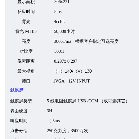
显示面积
306x231
反应时间
8ms
背光
4ccFL
背光 MTBF
5
0,000小时
亮度
300cd/m2
根据客户指定可选亮度
对比度
5
00:1
像素距离
0.2
97
x 0.2
97
H
1
0/
V
1
0
最大视角
（
）
4
（
）
3
接口
1VGA 12V INPUT
触摸屏
触摸屏
类型
5
线电阻触摸屏
USB
/COM
（或可选其它）
表面硬度
3H
响应时间
〈
5ms
点击寿命
250
克力度，
3500
万次