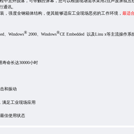
程中意外脱落，
可带
触控屏幕
，您可以根据现场需求
采用
2点声波屏或五
行通讯
。
安装，
强度全钢箱体结构，使其能够适应工业现场恶劣的工作环境，
最适
®
®
ed、Windows
2000、Windows
CE Embedded
以及Linu x等主流操作
用寿命长达30000小时
击和振动
，满足工业现场应用
到最佳使用状态