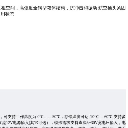
，节省机柜空间，高强度全钢型箱体结构，抗冲击和振动 航空插头紧固
使用状态
℃
℃
-10
℃
℃
光，
可支持工作温度为
-0
------5
0
，存储温度可达
----60
,
支持多
流12V电源输入
(其它可选）
，特殊需求支持直流6~30V宽电压输入，电