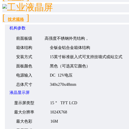
[
]
技术规格
机构参数
前面板级
高强度
不锈钢外壳
结构，
箱体结构
全
钣金铝合金
箱体结构
安装方式
15英寸标准嵌入式可支持挂墙式或站立式
面板颜色
黑色（可选其它颜色）
电源输入
DC 12V
电压
总体尺寸
340x270x48mm
液晶显示屏
显示屏类型
1
5
＂ TFT LCD
最大分辨率
1024X768
最大色彩
16
M