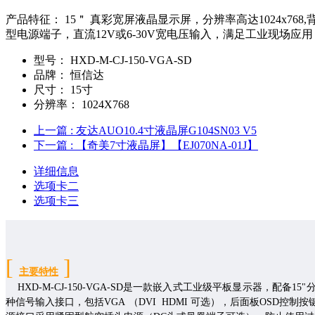
产品特征： 15＂ 真彩宽屏液晶显示屏，分辨率高达1024x7
型电源端子，直流12V或6-30V宽电压输入，满足工业现场应
型号：
HXD-M-CJ-150-VGA-SD
品牌：
恒信达
尺寸：
15寸
分辨率：
1024X768
上一篇
: 友达AUO10.4寸液晶屏G104SN03 V5
下一篇
: 【奇美7寸液晶屏】【EJ070NA-01J】
详细信息
选项卡二
选项卡三
[
]
主要特性
HXD
-M-CJ-150-VGA-SD
是一款
嵌入式
工业级平板显示器，配备1
5
"
种信号输入接口，包括VGA
（DVI HDMI 可选）
，
后
面板OSD控制