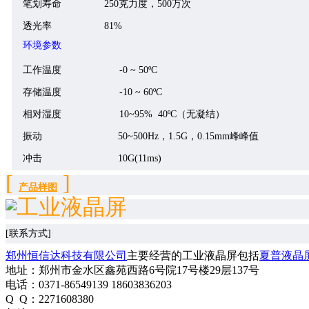
笔划寿命
250
克力度，
500
万次
透光率
81%
环境参数
工作温度
-0
~
5
0ºC
存储温度
-
1
0
~
6
0ºC
相对湿度
10~95%
40ºC（无凝结）
振动
50~500Hz，1.5G，0.15mm峰峰值
冲击
10G(11ms)
[
]
产品样图
[联系方式]
郑州恒信达科技有限公司
主要经营的工业液晶屏包括
夏普液晶
地址：郑州市金水区鑫苑西路6号院17号楼29层137号
电话：0371-86549139 18603836203
Q Q：2271608380