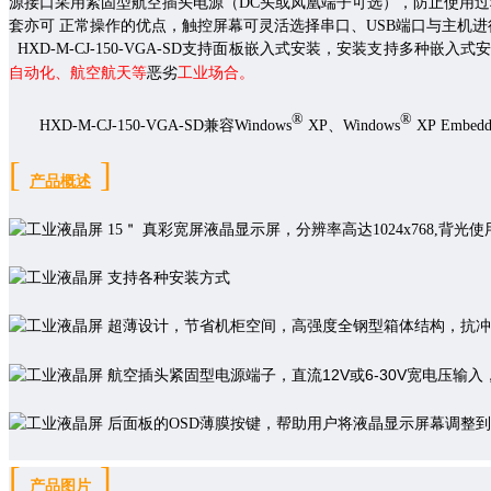
源接口采用紧固型
航空插头电源
（DC头或
凤凰端子
可选）
，防止使用过
套亦可 正常操作的优点，触控屏幕可灵活选择串口、USB端口与主机进
HXD
-M-CJ-150-VGA-SD
支持面板
嵌入式
安装，
安装支持多种嵌入式
自动化
、航空航天
等
恶劣
工业场合。
®
®
HXD
-M-CJ-150-VGA-SD
兼容Windows
XP、Windows
XP Embedd
[
]
概述
产品
15
＂ 真彩宽屏液晶显示屏，分辨率高达
1024x768
,背光使
支持各种安装方式
超薄设计，节省机柜空间，高强度全钢型箱体结构，抗冲
12V
6-30V
航空插头
紧固型电源端子，直流
或
宽电压输入
后
面板的OSD薄膜按键，帮助用户将液晶显示屏幕调整
[
]
产品图片