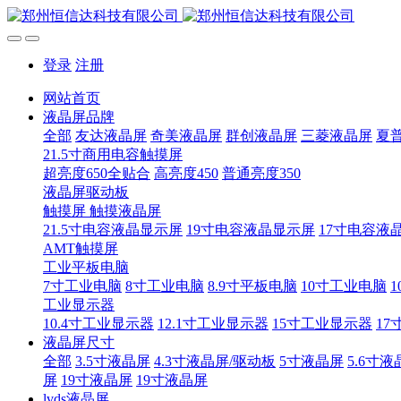
登录
注册
网站首页
液晶屏品牌
全部
友达液晶屏
奇美液晶屏
群创液晶屏
三菱液晶屏
夏
21.5寸商用电容触摸屏
超亮度650全贴合
高亮度450
普通亮度350
液晶屏驱动板
触摸屏 触摸液晶屏
21.5寸电容液晶显示屏
19寸电容液晶显示屏
17寸电容液
AMT触摸屏
工业平板电脑
7寸工业电脑
8寸工业电脑
8.9寸平板电脑
10寸工业电脑
1
工业显示器
10.4寸工业显示器
12.1寸工业显示器
15寸工业显示器
17
液晶屏尺寸
全部
3.5寸液晶屏
4.3寸液晶屏/驱动板
5寸液晶屏
5.6寸液
屏
19寸液晶屏
19寸液晶屏
lvds液晶屏