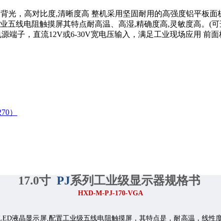
ED背光，高对比度,清晰度高 整机采用坚固耐用的高强度铝平板面板(
业五线电阻触摸屏其特点耐高温、高湿,精确度高,灵敏度高。(可
源端子，直流12V或6-30V宽电压输入，满足工业现场应用 前
270）
1
7
.0
寸
PJ
系列
工业级显示器规格书
HXD-M-
PJ
-
1
7
0
-VGA
LED
液晶显示屏
,
配置
工业级五
线电阻触摸屏，其特点是，耐高温，线性