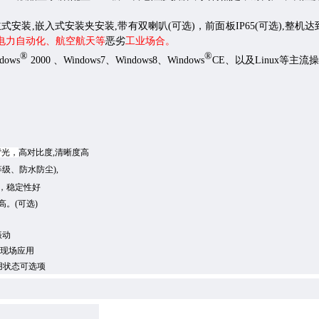
立式安装
,
嵌入式安装夹安装
,
带有双喇叭
(
可选
)
，前面板
IP65(
可选
),
整机达
电力自动化、航空航天等
恶劣
工业场合。
®
®
dows
2000
、
Windows7
、
Windows8
、
Windows
CE
、以及
Linux
等主流操
背光，
高对比度,清晰度高
护等级、防水防尘
),
，稳定性好
高。
(可选)
振动
现场应用
用状态可选项