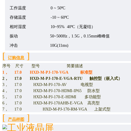
工作温度
0 ~ 50ºC
存储温度
-10 ~ 60ºC
相对湿度
10~95% 40ºC（无凝结）
振动
50~500Hz，1.5G，0.15mm峰峰值
冲击
10G(11ms)
[
]
订购信息
序号 尺寸 型号 简要描述
1，
17.0
HXD-M-
PJ
-
1
7
0
-VGA
标准
型
2， 17.0
HXD-M-
P
J
-
1
7
0
-E-VGA-RTU
触控型（嵌入式）
3
，
17.0
HXD-M-
P
J
-
1
7
0
-AV
电视型
4
，
17.0
HXD-M-
P
J
-
1
7
0
-
HDMI
-IP65
防水型
5
，
17.0
HXD-M-
P
J
-
1
7
0
-
E
-HDMI
多功能型
6
，
17.0
HXD-M-
P
J
-
1
7
0
AHB-
E-
VGA
高亮型
7
，
17.0 HXD-M-PJ-170-RM-VGA
上架式型
[
]
产品样图