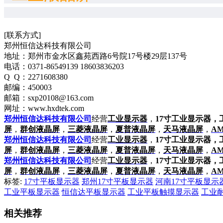
[联系方式]
郑州恒信达科技有限公司
地址：郑州市金水区鑫苑西路6号院17号楼29层137号
电话：0371-86549139 18603836203
Q Q：2271608380
邮编：450003
邮箱：sxp20108@163.com
网址：www.hxdtek.com
郑州恒信达科技有限公司
经营
工业显示器
，
17寸工业显示器
屏
，
群创液晶屏
，
三菱液晶屏
，
夏普液晶屏
，
天马液晶屏
，
A
郑州恒信达科技有限公司
经营
工业显示器
，
17寸工业显示器
屏
，
群创液晶屏
，
三菱液晶屏
，
夏普液晶屏
，
天马液晶屏
，
A
郑州恒信达科技有限公司
经营
工业显示器
，
17寸工业显示器
屏
，
群创液晶屏
，
三菱液晶屏
，
夏普液晶屏
，
天马液晶屏
，
A
标签:
17寸平板显示器
郑州17寸平板显示器
河南17寸平板显示
工业平板显示器
恒信达平板显示器
工业平板触摸显示器
工业
相关推荐