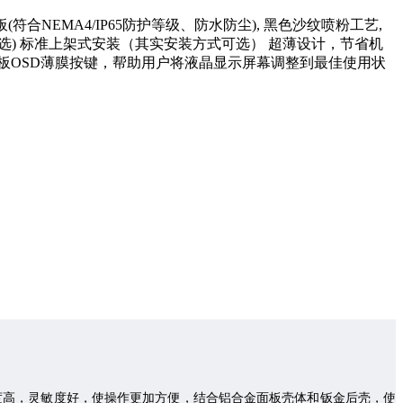
符合NEMA4/IP65防护等级、防水防尘), 黑色沙纹喷粉工艺,
选) 标准上架式安装（其实安装方式可选） 超薄设计，节省机
面板OSD薄膜按键，帮助用户将液晶显示屏幕调整到最佳使用状
度高，灵敏度好，使操作更加方便，结合铝合金面板壳体
和钣金后壳
，使