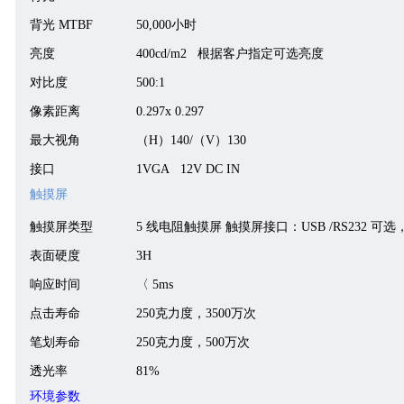
背光 MTBF
50,000小时
亮度
400cd/m2 根据客户指定可选亮度
对比度
500:1
像素距离
0.297x 0.297
最大视角
（
H
）
1
4
0/
（
V
）
1
3
0
接口
1VGA 12V DC IN
触摸屏
触摸屏
类型
5
线电阻触摸屏
触摸屏接口：
USB
/RS232 可
表面硬度
3H
响应时间
〈 5ms
点击寿命
250克力度，3500万次
笔划寿命
250克力度，500万次
透光率
81%
环境参数