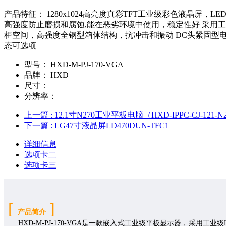
产品特征： 1280x1024高亮度真彩TFT工业级彩色液晶屏，L
高强度防止磨损和腐蚀,能在恶劣环境中使用，稳定性好 采用工
柜空间，高强度全钢型箱体结构，抗冲击和振动 DC头紧固型电
态可选项
型号：
HXD-M-PJ-170-VGA
品牌：
HXD
尺寸：
分辨率：
上一篇
: 12.1寸N270工业平板电脑（HXD-IPPC-CJ-121-N
下一篇
: LG47寸液晶屏LD470DUN-TFC1
详细信息
选项卡二
选项卡三
[
]
产品简介
HXD-
M
-
PJ
-
1
7
0
-
VGA
是一款
嵌入
式工业级平板显示器，采用工业级