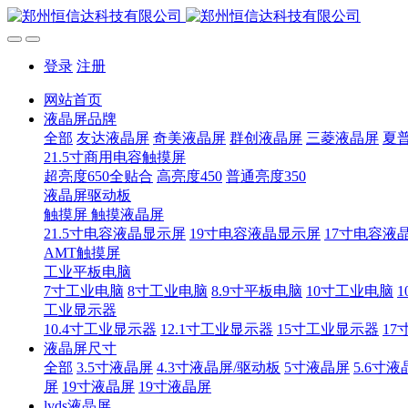
登录
注册
网站首页
液晶屏品牌
全部
友达液晶屏
奇美液晶屏
群创液晶屏
三菱液晶屏
夏
21.5寸商用电容触摸屏
超亮度650全贴合
高亮度450
普通亮度350
液晶屏驱动板
触摸屏 触摸液晶屏
21.5寸电容液晶显示屏
19寸电容液晶显示屏
17寸电容液
AMT触摸屏
工业平板电脑
7寸工业电脑
8寸工业电脑
8.9寸平板电脑
10寸工业电脑
1
工业显示器
10.4寸工业显示器
12.1寸工业显示器
15寸工业显示器
17
液晶屏尺寸
全部
3.5寸液晶屏
4.3寸液晶屏/驱动板
5寸液晶屏
5.6寸液
屏
19寸液晶屏
19寸液晶屏
lvds液晶屏