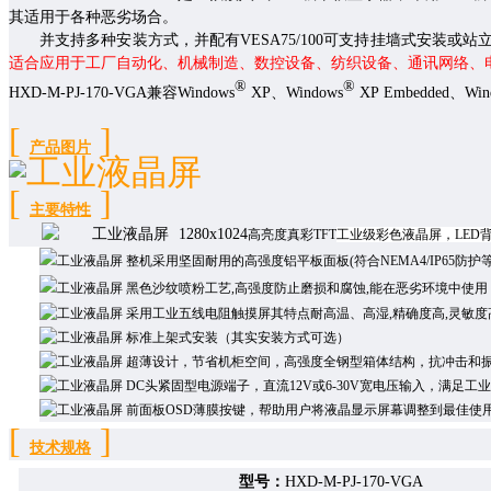
其适用于各种恶劣场合。
并
支持多种安装方式，并配有
VESA75/100
可支持挂墙式安装或站
适合应用于工厂自动化、机械制造、数控设备、纺织设备、通讯网络、
®
®
HXD-
M
-
PJ
-
1
7
0
-VGA
兼容
Windows
XP
、
Windows
XP Embedded
、
Win
[
]
产品
图片
[
]
主要特性
1280x1024
高亮度真彩
TFT
工业级彩色液晶屏，LED
整机采用坚固耐用的高强度铝
平板
面板(
符合NEMA4/IP65防
黑色沙纹喷粉工艺,高强度防止磨损和腐蚀,能在恶劣环境中使用
采用工业五线电阻触摸屏其特点耐高温、高湿,精确度高,灵敏度
标准上架式安装（其实安装方式可选）
超薄设计，节省机柜空间，高强度全钢型箱体结构，抗冲击和
DC头
紧固型电源端子，直流
12V
或
6-30V
宽电压输入，满足工业
前面板
OSD薄膜按键，帮助用户将液晶显示屏幕调整到最佳使
[
]
技术规格
型号：
HXD-
M
-
PJ
-
1
7
0
-
VGA