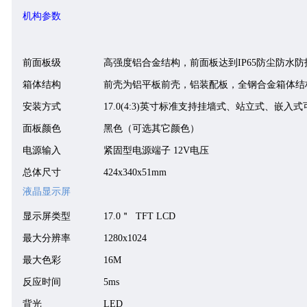
机构参数
前面板级
高强度铝合金结构，前面板达到IP65防尘防水防
箱体结构
前壳为铝
平板
前壳，铝装配板，全钢合金箱体结
安装方式
17.0
(4:3)英寸标准支持挂墙式、站立式、嵌入式
面板颜色
黑色（可选其它颜色）
电源输入
紧固型电源端子 12V电压
总体尺寸
4
24
x3
40
x51mm
液晶显示屏
显示屏类型
1
7
.0
＂ TFT LCD
最大分辨率
1280x1024
最大色彩
16M
反应时间
5ms
背光
LED