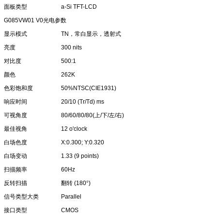
面板类型
a-Si TFT-LCD
G085VW01 V0
光电参数
显示模式
TN
，常白显示，透射式
亮度
300 nits
对比度
500:1
颜色
262K
色彩饱和度
50%NTSC(CIE1931)
响应时间
20/10 (Tr/Td) ms
可视角度
80/60/80/80(
上
/
下
/
左
/
右
)
最佳视角
12 o'clock
白场色度
X:0.300; Y:0.320
白场变动
1.33 (9 points)
扫描频率
60Hz
反转扫描
翻转
(180
°
)
信号类型大类
Parallel
接口类型
CMOS