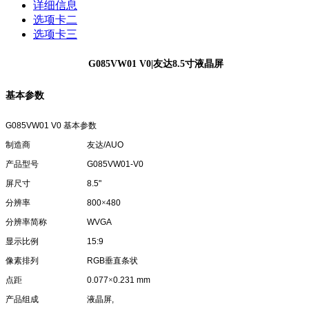
详细信息
选项卡二
选项卡三
G085VW01 V0|友达8.5寸液晶屏
基本参数
G085VW01 V0
基本参数
制造商
友达
/AUO
产品型号
G085VW01-V0
屏尺寸
8.5"
分辨率
800
×
480
分辨率简称
WVGA
显示比例
15:9
像素排列
RGB
垂直条状
点距
0.077
×
0.231 mm
产品组成
液晶屏
,