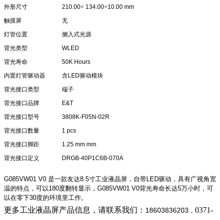
外形尺寸
210.00
×
134.00
×
10.00 mm
触摸屏
无
灯管位置
侧入式光源
背光类型
WLED
背光寿命
50K Hours
内置灯管驱动器
含
LED
驱动模块
背光接口类型
端子
背光接口品牌
E&T
背光接口型号
3808K-F05N-02R
背光接口数量
1 pcs
背光接口脚距
1.25 mm mm
背光接口定义
DRGB-40P1C6B-070A
G085VW01 V0 是一款友达8.5寸工业液晶屏，自带LED驱动，具有广视角宽
温的特点，可以180度翻转显示，G085VW01 V0背光寿命长达5万小时，可
以在零下30度的环境里工作。
更多工业液晶屏产品信息，请联系我们：
0371-
18603836203
，