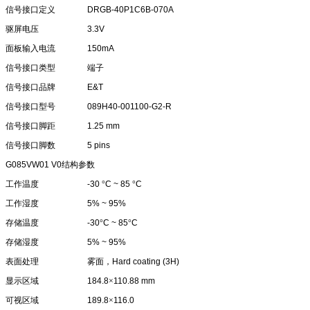
信号接口定义
DRGB-40P1C6B-070A
驱屏电压
3.3V
面板输入电流
150mA
信号接口类型
端子
信号接口品牌
E&T
信号接口型号
089H40-001100-G2-R
信号接口脚距
1.25 mm
信号接口脚数
5 pins
G085VW01 V0
结构参数
工作温度
-30
°
C ~ 85
°
C
工作湿度
5% ~ 95%
存储温度
-30
°
C ~ 85
°
C
存储湿度
5% ~ 95%
表面处理
雾面，
Hard coating (3H)
显示区域
184.8
×
110.88 mm
可视区域
189.8
×
116.0