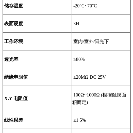
储存温度
-20°C~70°C
表面硬度
3H
工作环境
室内
/
室外
/
阳光下
透光率
≥80%
绝缘电阻值
≥20MΩ DC 25V
100Ω~1000Ω (
根据触摸面
X.Y
电阻值
积而定
)
线性误差
≤1.5%