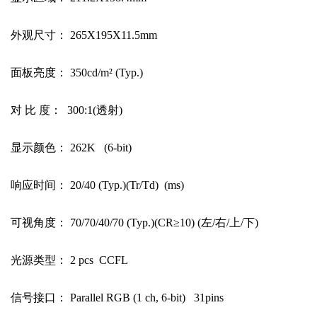
外观尺寸：
265X195X11.5mm
面板亮度：
350cd/m
²
(Typ.)
对
比
度：
300:1(
透射
)
显示颜色：
262K (6-bit)
响应时间：
20/40 (Typ.)(Tr/Td) (ms)
可视角度：
70/70/40/70 (Typ.)(CR
≥
10) (
左
/
右
/
上
/
下
)
光源类型：
2 pcs CCFL
信号接口：
Parallel RGB (1 ch, 6-bit) 31pins