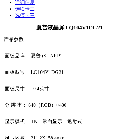
详细信息
选项卡二
选项卡三
夏普液晶屏
|LQ104V1DG21
产品参数
面板品牌：
夏普
(SHARP)
面板型号：
LQ104V1DG21
面板尺寸：
10.4
英寸
分
辨
率：
640
（
RGB
）×
480
显示模式：
TN
，常白显示，透射式
显示区域：
211.2X158.4mm