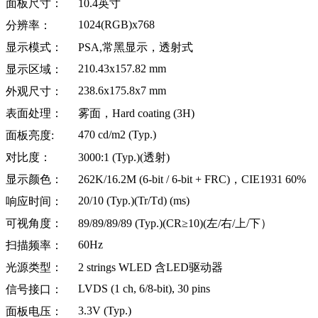
面板尺寸：
10.4
英寸
1024(RGB)x768
分辨率：
显示模式：
PSA,
常黑显示，透射式
210.43x157.82 mm
显示区域：
238.6x175.8x7 mm
外观尺寸：
表面处理：
雾面，Hard coating (3H)
470 cd/m2 (Typ.)
面板亮度:
对比度：
3000:1 (Typ.)(
透射)
显示颜色：
262K/16.2M (6-bit / 6-bit + FRC)
，CIE1931 60%
20/10 (Typ.)(Tr/Td) (ms)
响应时间：
可视角度：
89/89/89/89 (Typ.)(CR
≥10)(左/右/上/下）
60Hz
扫描频率：
光源类型：
2 strings WLED
含LED驱动器
LVDS (1 ch, 6/8-bit), 30 pins
信号接口：
3.3V (Typ.)
面板电压：