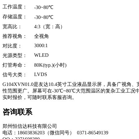
工作温度：
-30~80
℃
存储温度：
-30~80
℃
宽高比：
4:3
（宽：高）
推荐视角：
全视角
3000:1
对比度：
WLED
光源类型：
灯管寿命：
80K(typ.)(
小时)
LVDS
信号大类：
G104XVN01.0是友达10.4英寸工业液晶显示屏，具备广
性范围更广。屏幕可在-30℃~80℃大范围温区的复杂工业
实时报价，可随时联系客服咨询。
咨询联系
郑州恒信达科技有限公司
电话：18603836203（微信同号） 0371-86549139