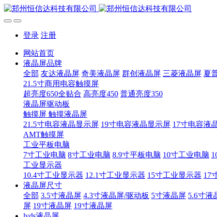
登录
注册
网站首页
液晶屏品牌
全部
友达液晶屏
奇美液晶屏
群创液晶屏
三菱液晶屏
夏
21.5寸商用电容触摸屏
超亮度650全贴合
高亮度450
普通亮度350
液晶屏驱动板
触摸屏 触摸液晶屏
21.5寸电容液晶显示屏
19寸电容液晶显示屏
17寸电容液
AMT触摸屏
工业平板电脑
7寸工业电脑
8寸工业电脑
8.9寸平板电脑
10寸工业电脑
1
工业显示器
10.4寸工业显示器
12.1寸工业显示器
15寸工业显示器
17
液晶屏尺寸
全部
3.5寸液晶屏
4.3寸液晶屏/驱动板
5寸液晶屏
5.6寸液
屏
19寸液晶屏
19寸液晶屏
lvds液晶屏