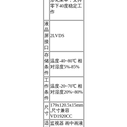
零下40度稳定工
作
液
晶
屏
2LVDS
接
口
存
储
温度-40~80℃ 相
条
对湿度5%-85%
件
工
作
温度-20~70℃ 相
条
对湿度20%~80%
件
179x120.5x15mm
尺
,尺寸兼容
寸
VD1920CC
适
监视器 画中画液