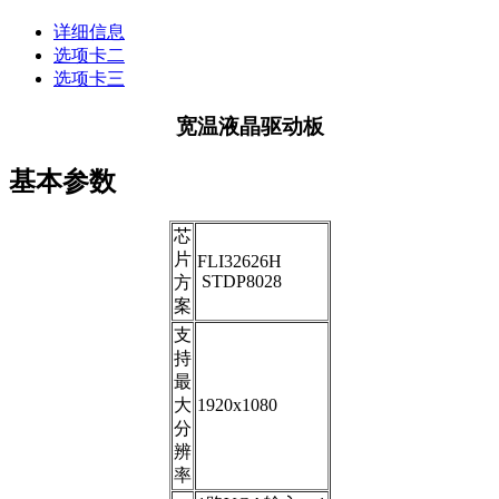
详细信息
选项卡二
选项卡三
宽温液晶驱动板
基本参数
芯
片
FLI32626H
STDP8028
方
案
支
持
最
大
1920x1080
分
辨
率