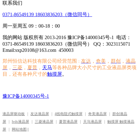
联系我们
0371-86549139 18603836203（微信同号）
周一至周五 09：00-18：00
我的网站 版权所有 2013-2016 豫ICP备14000345号-1
电话：
0371-86549139 18603836203（微信同号） QQ：3023115071
Email:sxp20108@163.com
450003
郑州恒信达科技有限公司经营范围
友达
，
奇美
，
群创
，
液晶
：
屏
，
三菱
，
夏普
，
天马
等各种品牌大小尺寸的工业液晶屏类项
目，还有各种尺寸的
触摸屏
。
豫ICP备14000345号-1
液晶屏驱动板
|
友达液晶屏
|
4线电阻式触摸屏
|
奇美液晶屏
|
群创液晶
屏
|
lvds液晶屏
|
三菱液晶屏
|
夏普液晶屏
|
天马液晶屏
|
触摸屏 触摸液晶
屏
|
网站地图
|