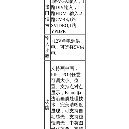
1路VGA输入，1
接
路DIV输入，1
口
路HDMT输入,2
信
路CVBS,1路
号
SVIDEO,1路
YPBPR
输
+12V单电源供
入
电，可选择5V供
功
电
率
支持画中画，
PIP，POP,任意
可调大小、位
置、支持点对点
显示，Faroudja
边沿画质处理技
功
术，完美清晰度
能
显现，可支持自
动感光，支持旋
钮调光，中英图
形化菜单，支持