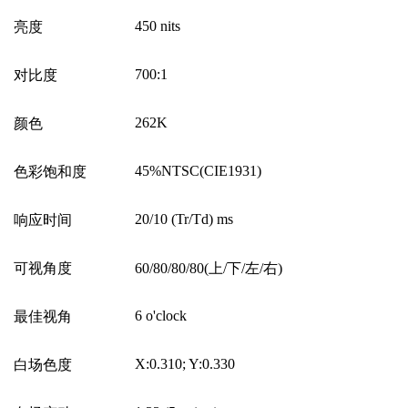
450 nits
亮度
700:1
对比度
262K
颜色
45%NTSC(CIE1931)
色彩饱和度
20/10 (Tr/Td) ms
响应时间
可视角度
60/80/80/80(
上
/
下
/
左
/
右
)
6 o'clock
最佳视角
X:0.310; Y:0.330
白场色度