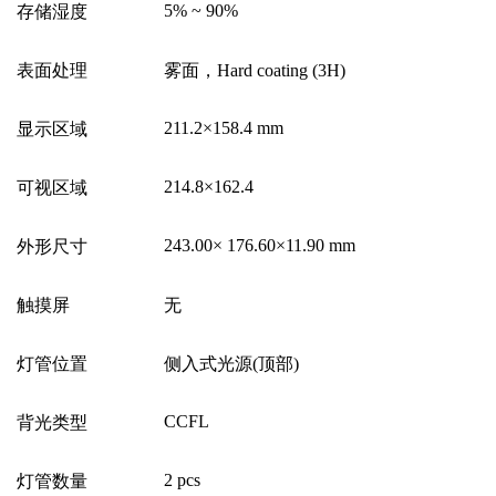
5% ~ 90%
存储湿度
表面处理
雾面，
Hard coating (3H)
211.2
×
158.4 mm
显示区域
214.8
×
162.4
可视区域
243.00
×
176.60
×
11.90 mm
外形尺寸
触摸屏
无
灯管位置
侧入式光源
(
顶部
)
CCFL
背光类型
2 pcs
灯管数量