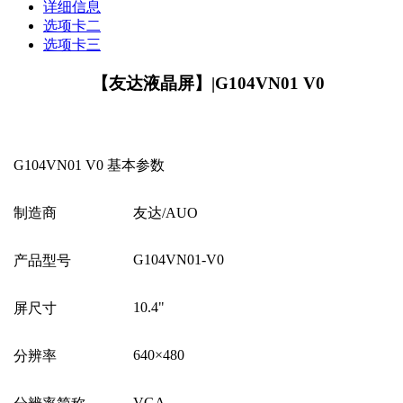
详细信息
选项卡二
选项卡三
【友达液晶屏】|G104VN01 V0
G104VN01 V0
基本参数
制造商
友达
/AUO
G104VN01-V0
产品型号
10.4"
屏尺寸
640
×
480
分辨率
VGA