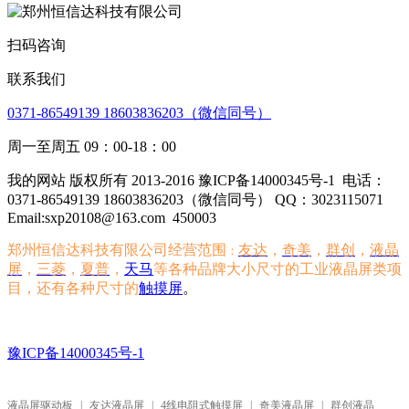
扫码咨询
联系我们
0371-86549139 18603836203（微信同号）
周一至周五 09：00-18：00
我的网站 版权所有 2013-2016 豫ICP备14000345号-1
电话：
0371-86549139 18603836203（微信同号） QQ：3023115071
Email:sxp20108@163.com
450003
郑州恒信达科技有限公司经营范围
友达
，
奇美
，
群创
，
液晶
：
屏
，
三菱
，
夏普
，
天马
等各种品牌大小尺寸的工业液晶屏类项
目，还有各种尺寸的
触摸屏
。
豫ICP备14000345号-1
液晶屏驱动板
|
友达液晶屏
|
4线电阻式触摸屏
|
奇美液晶屏
|
群创液晶