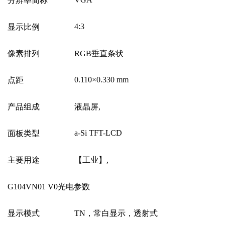
分辨率简称
4:3
显示比例
像素排列
RGB
垂直条状
0.110
×
0.330 mm
点距
产品组成
液晶屏
,
a-Si TFT-LCD
面板类型
主要用途
【工业】
,
G104VN01 V0
光电参数
显示模式
TN
，常白显示，透射式