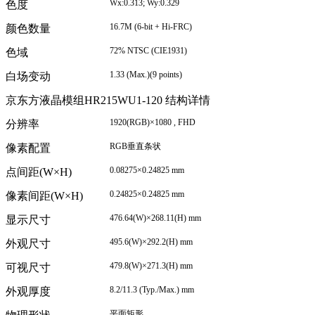
Wx:0.313; Wy:0.329
色度
16.7M (6-bit + Hi-FRC)
颜色数量
72% NTSC (CIE1931)
色域
1.33 (Max.)(9 points)
白场变动
京东方液晶模组HR215WU1-120 结构详情
1920(RGB)
×
1080 , FHD
分辨率
RGB
垂直条状
像素配置
0.08275
×
0.24825 mm
点间距(W×H)
0.24825
×
0.24825 mm
像素间距(W×H)
476.64(W)
×
268.11(H) mm
显示尺寸
495.6(W)
×
292.2(H) mm
外观尺寸
479.8(W)
×
271.3(H) mm
可视尺寸
8.2/11.3 (Typ./Max.) mm
外观厚度
平面矩形