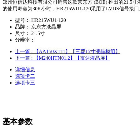
郑州恒信达科技有限公司销售这款京东方 (BOE) 推出的21.5寸液
的使用寿命为30K小时，HR215WU1-120采用了LVDS信号
型号：
HR215WU1-120
品牌：
京东方液晶屏
尺寸：
21.5寸
分辨率：
上一篇
: 【AA150XT11】【三菱15寸液晶模组】
下一篇
: 【M240HTN01.2】【友达液晶屏】
详细信息
选项卡二
选项卡三
基本参数