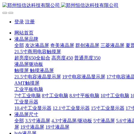
登录
注册
网站首页
液晶屏品牌
全部
友达液晶屏
奇美液晶屏
群创液晶屏
三菱液晶屏
夏
21.5寸商用电容触摸屏
超亮度650全贴合
高亮度450
普通亮度350
液晶屏驱动板
触摸屏 触摸液晶屏
21.5寸电容液晶显示屏
19寸电容液晶显示屏
17寸电容液
AMT触摸屏
工业平板电脑
7寸工业电脑
8寸工业电脑
8.9寸平板电脑
10寸工业电脑
1
工业显示器
10.4寸工业显示器
12.1寸工业显示器
15寸工业显示器
17
液晶屏尺寸
全部
3.5寸液晶屏
4.3寸液晶屏/驱动板
5寸液晶屏
5.6寸液
屏
19寸液晶屏
19寸液晶屏
lvds液晶屏