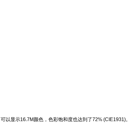
，
可以显示
16.7M
颜色，色彩饱和度也达到了
72% (CIE1931)
。