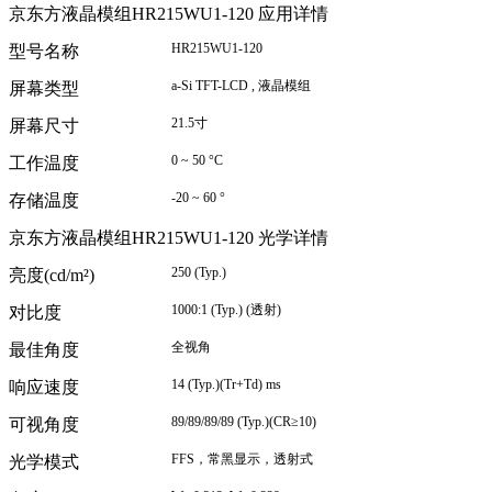
京东方液晶模组HR215WU1-120 应用详情
HR215WU1-120
型号名称
a-Si TFT-LCD ,
液晶模组
屏幕类型
21.5
寸
屏幕尺寸
0 ~ 50
°
C
工作温度
-20 ~ 60
°
存储温度
京东方液晶模组HR215WU1-120 光学详情
250 (Typ.)
亮度(cd/m²)
1000:1 (Typ.) (
透射
)
对比度
全视角
最佳角度
14 (Typ.)(Tr+Td) ms
响应速度
89/89/89/89 (Typ.)(CR
≥
10)
可视角度
FFS
，常黑显示，透射式
光学模式