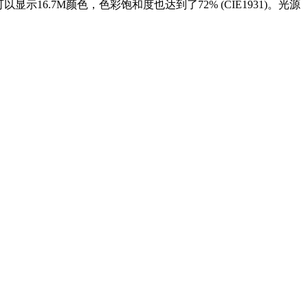
示16.7M颜色，色彩饱和度也达到了72% (CIE1931)。光源