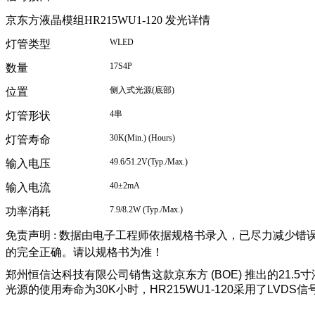
京东方液晶模组HR215WU1-120 发光详情
WLED
灯管类型
17S4P
数量
侧入式光源
(
底部
)
位置
4
串
灯管形状
30K(Min.) (Hours)
灯管寿命
49.6/51.2V(Typ./Max.)
输入电压
40
±
2mA
输入电流
7.9/8.2W (Typ./Max.)
功率消耗
免责声明 : 数据由电子工程师依据规格书录入，已尽力减少错
的完全正确。请以规格书为准！
郑州恒信达科技有限公司销售这款京东方
(BOE)
推出的
21.5
寸
光源的使用寿命为
30K
小时，
HR215WU1-120
采用了
LVDS
信