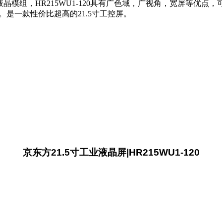
晶模组，HR215WU1-120具有广色域，广视角，宽屏等优点，可以显
接口。是一款性价比超高的21.5寸工控屏。
京东方21.5寸工业液晶屏|HR215WU1-120