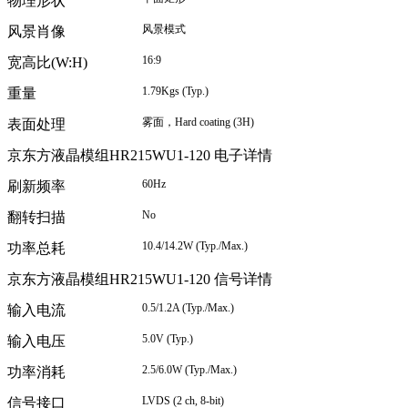
物理形状
风景模式
风景肖像
16:9
宽高比(W:H)
1.79Kgs (Typ.)
重量
雾面，
Hard coating (3H)
表面处理
京东方液晶模组HR215WU1-120 电子详情
60Hz
刷新频率
No
翻转扫描
10.4/14.2W (Typ./Max.)
功率总耗
京东方液晶模组HR215WU1-120 信号详情
0.5/1.2A (Typ./Max.)
输入电流
5.0V (Typ.)
输入电压
2.5/6.0W (Typ./Max.)
功率消耗
LVDS (2 ch, 8-bit)
信号接口