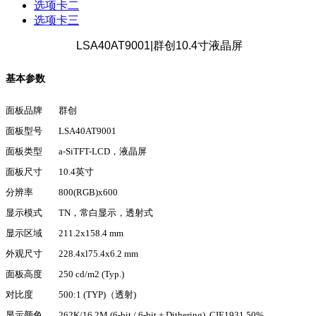
选项卡二
选项卡三
LSA40AT9001|群创10.4寸液晶屏
基本参数
面板品牌
群创
面板型号
LSA40AT9001
面板类型
a-SiTFT-LCD，液晶屏
面板尺寸
10.4英寸
分辨率
800(RGB)x600
显示模式
TN，常白显示，透射式
显示区域
211.2x158.4 mm
外观尺寸
228.4xl75.4x6.2 mm
面板高度
250 cd/m2 (Typ.)
对比度
500:1 (TYP)（透射)
显示颜色
262K/16.2M (6-bit / 6-bit + Dithering), CIE1931 50%