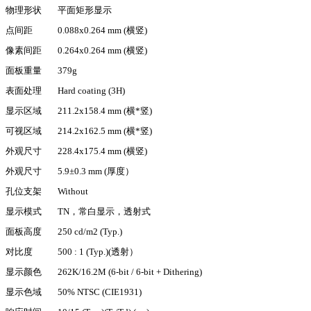
物理形状
平面矩形显示
点间距
0.088x0.264 mm (横竖)
像素
间距
0.264x0.264 mm (横竖)
面板重量
379g
表面处理
Hard coating (3H)
显示区域
211.2x158.4 mm (横*竖)
可视区域
214.2x162.5 mm (横*竖)
外观尺寸
228.4x175.4 mm (横竖)
外观尺寸
5.9±0.3 mm (厚度）
孔位支架
Without
显示模式
TN，常白显示，透射式
面板高度
250 cd/m2 (Typ.)
对比度
500 : 1 (Typ.)(透射）
显示颜色
262K/16.2M (6-bit / 6-bit + Dithering)
显示色域
50% NTSC (CIE1931)