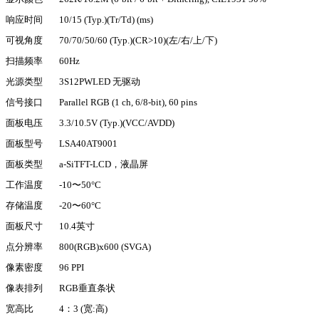
响应时间
10/15 (Typ.)(Tr/Td) (ms)
可视角度
70/70/50/60 (Typ.)(CR>10)(左/右/上/下)
扫描
频率
60Hz
光源类型
3S12PWLED 无驱动
信号接口
Parallel RGB (1 ch, 6/8-bit), 60 pins
面板电压
3.3/10.5V (Typ.)(VCC/AVDD)
面板型号
LSA40AT9001
面板类型
a-SiTFT-LCD，液晶屏
工作温度
-10
〜
50°C
存储温度
-20
〜
60°C
面板尺寸
10.4英寸
点分辨率
800(RGB)x600 (SVGA)
像素密度
96 PPI
像表排列
RGB垂直条状
宽高比
4：3 (宽:高)