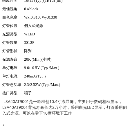
响应时间
10/15 (Typ.)(Tr/Td) (ms)
最佳视角
6 o'clock
白色色度
Wx:0.310; Wy:0.330
灯管位置
侧入式光源
光源类型
WLED
灯管数量
3S12P
灯管形状
阵列
光源寿命
20K (Min.)(小时)
单灯电压
9.6/10.5V (Typ./Max.)
单灯电流
240mA (Typ.)
灯管总功率
2.3/2.52W (Typ./Max.)
接口类型
端子
LSA40AT9001是一款群创10.4寸液晶屏，主要用于数码相框显示，
LSA40AT9001背光寿命长达2万小时，采用白光LED显示，灯管采用侧
入式光源。可以在零下10度环境下工作
。