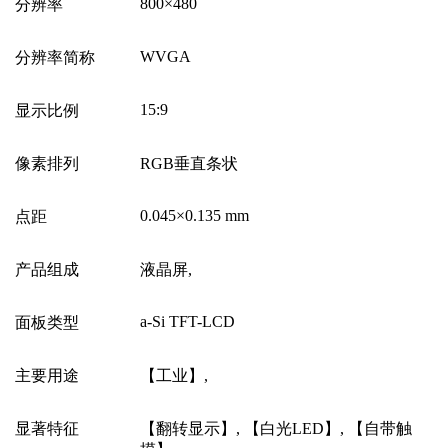
800
×
480
分辨率
WVGA
分辨率简称
15:9
显示比例
像素排列
RGB
垂直条状
0.045
×
0.135 mm
点距
产品组成
液晶屏
,
a-Si TFT-LCD
面板类型
主要用途
【工业】
,
显著特征
【翻转显示】
,
【白光
LED
】
,
【自带触