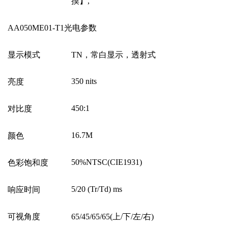
摸】
,
AA050ME01-T1
光电参数
显示模式
TN
，常白显示，透射式
350 nits
亮度
450:1
对比度
16.7M
颜色
50%NTSC(CIE1931)
色彩饱和度
5/20 (Tr/Td) ms
响应时间
可视角度
65/45/65/65(
上
/
下
/
左
/
右
)