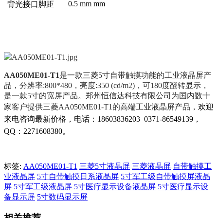
0.5 mm mm
背光接口脚距
AA050ME01-T1
是一款三菱5寸自带触摸功能的工业液晶屏产
品，分辨率:800*480，亮度:350 (cd/m2)，可180度翻转显示，
是一款5寸的宽屏产品。郑州恒信达科技有限公司为国内数十
家客户提供三菱AA050ME01-T1的高端工业液晶屏产品，
欢迎
来电咨询最新价格，电话：18603836203 0371-86549139，
QQ：2271608380。
标签:
AA050ME01-T1
三菱5寸液晶屏
三菱液晶屏
自带触摸工
业液晶屏
5寸自带触摸日系液晶屏
5寸军工级自带触摸屏液晶
屏
5寸军工级液晶屏
5寸医疗显示设备液晶屏
5寸医疗显示设
备显示屏
5寸数码显示屏
相关推荐