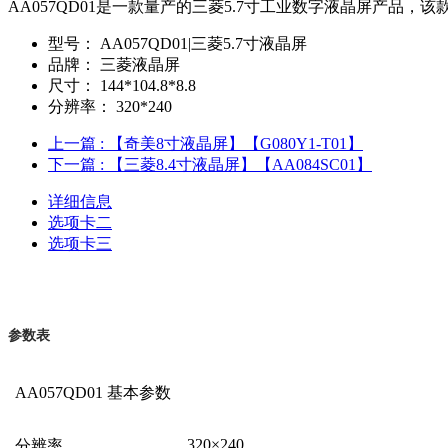
AA057QD01是一款量产的三菱5.7寸工业数字液晶屏产品，该款
型号：
AA057QD01|三菱5.7寸液晶屏
品牌：
三菱液晶屏
尺寸：
144*104.8*8.8
分辨率：
320*240
上一篇
: 【奇美8寸液晶屏】【G080Y1-T01】
下一篇
: 【三菱8.4寸液晶屏】【AA084SC01】
详细信息
选项卡二
选项卡三
参数表
AA057QD01
基本参数
320
×
240
分辨率