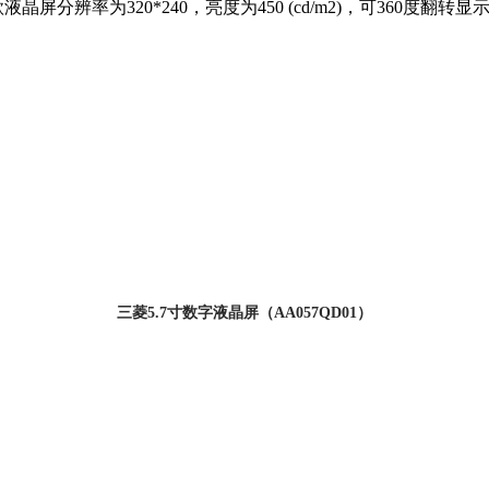
液晶屏分辨率为320*240，亮度为450 (cd/m2)，可360
三菱5.7寸数字液晶屏（AA057QD01）