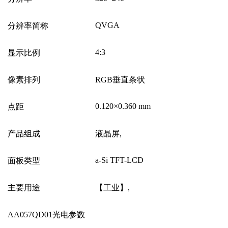
QVGA
分辨率简称
4:3
显示比例
像素排列
RGB
垂直条状
0.120
×
0.360 mm
点距
产品组成
液晶屏
,
a-Si TFT-LCD
面板类型
主要用途
【工业】
,
AA057QD01
光电参数