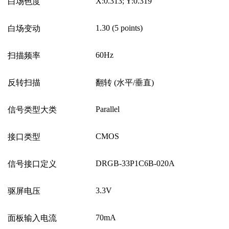
X:0.313; Y:0.319
白场色度
1.30 (5 points)
白场变动
60Hz
扫描频率
反转扫描
翻转
(
水平
/
垂直
)
Parallel
信号类型大类
CMOS
接口类型
DRGB-33P1C6B-020A
信号接口定义
3.3V
驱屏电压
70mA
面板输入电流