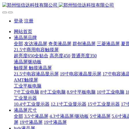
登录
注册
网站首页
液晶屏品牌
全部
友达液晶屏
奇美液晶屏
群创液晶屏
三菱液晶屏
夏
21.5寸商用电容触摸屏
超亮度650全贴合
高亮度450
普通亮度350
液晶屏驱动板
触摸屏 触摸液晶屏
21.5寸电容液晶显示屏
19寸电容液晶显示屏
17寸电容液
AMT触摸屏
工业平板电脑
7寸工业电脑
8寸工业电脑
8.9寸平板电脑
10寸工业电脑
1
工业显示器
10.4寸工业显示器
12.1寸工业显示器
15寸工业显示器
17
液晶屏尺寸
全部
3.5寸液晶屏
4.3寸液晶屏/驱动板
5寸液晶屏
5.6寸液
屏
19寸液晶屏
19寸液晶屏
lvds液晶屏