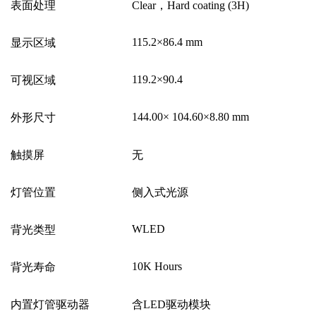
表面处理
Clear
，
Hard coating (3H)
115.2
×
86.4 mm
显示区域
119.2
×
90.4
可视区域
144.00
×
104.60
×
8.80 mm
外形尺寸
触摸屏
无
灯管位置
侧入式光源
WLED
背光类型
10K Hours
背光寿命
内置灯管驱动器
含
LED
驱动模块