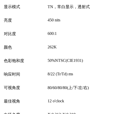
显示模式
TN
，常白显示，透射式
450 nits
亮度
600:1
对比度
262K
颜色
50%NTSC(CIE1931)
色彩饱和度
8/22 (Tr/Td) ms
响应时间
可视角度
80/60/80/80(
上
/
下
/
左
/
右
)
12 o'clock
最佳视角