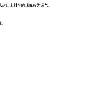
或封口未封牢的现像称为漏气。
像。