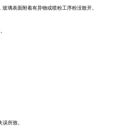
，玻璃表面附着有异物或喷粉工序粉没散开。
迹。
失误所致。