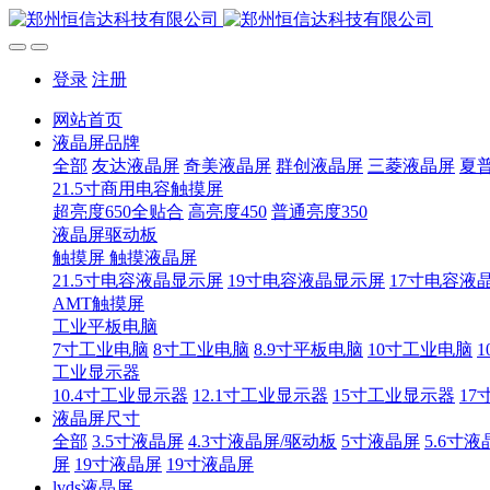
登录
注册
网站首页
液晶屏品牌
全部
友达液晶屏
奇美液晶屏
群创液晶屏
三菱液晶屏
夏
21.5寸商用电容触摸屏
超亮度650全贴合
高亮度450
普通亮度350
液晶屏驱动板
触摸屏 触摸液晶屏
21.5寸电容液晶显示屏
19寸电容液晶显示屏
17寸电容液
AMT触摸屏
工业平板电脑
7寸工业电脑
8寸工业电脑
8.9寸平板电脑
10寸工业电脑
1
工业显示器
10.4寸工业显示器
12.1寸工业显示器
15寸工业显示器
17
液晶屏尺寸
全部
3.5寸液晶屏
4.3寸液晶屏/驱动板
5寸液晶屏
5.6寸液
屏
19寸液晶屏
19寸液晶屏
lvds液晶屏