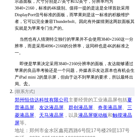
示器面板，尺寸分别是27英寸和32英寸，分辨率均为
3840×2160，标准的4K级别。值得一提的是这是全球首款采用
DisplayPort信号标准的面板，而苹果则是这一标准的积极维护
者，它可以完全兼容Thunderbolt。因此有外媒猜测这两款面板其
实就是为苹果专门生产的。
当然也有人猜测特立独行的苹果并不会使用3840×2160这一分
辨率，而是采用4096×2160的分辨率，这同样也是4K的标准之
一。
即便是苹果决定采用3840×2160分辨率的面板，友达能够通过
苹果的良品率考验还是一个问题，外媒表示友达原本也有机会生
产iPad mini 2的显示屏，但由于达不到苹果的要求，所以最终出
去。
局。
[联系方式]
郑州恒信达科技有限公司
主要经营的工业液晶屏包括
夏
普液晶屏
、
友达液晶屏
、
群创液晶屏
、
奇美液晶屏
、
三
菱液晶屏
、
天马液晶屏
，以及
液晶屏驱动板
和
触摸液晶
屏
等。
地址：郑州市金水区鑫苑西路6号院17号楼29层137号