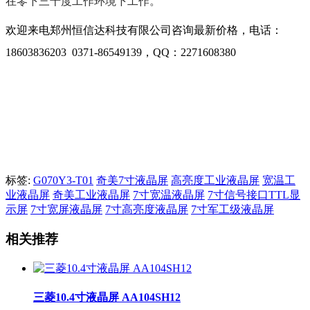
在零下三十度工作环境下工作。
欢迎来电郑州恒信达科技有限公司咨询最新价格，电话：
18603836203 0371-86549139，QQ：2271608380
标签:
G070Y3-T01
奇美7寸液晶屏
高亮度工业液晶屏
宽温工
业液晶屏
奇美工业液晶屏
7寸宽温液晶屏
7寸信号接口TTL显
示屏
7寸宽屏液晶屏
7寸高亮度液晶屏
7寸军工级液晶屏
相关推荐
三菱10.4寸液晶屏 AA104SH12