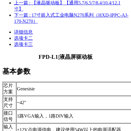
上一篇
: 【液晶驱动板】【通用5.7/6.5/7/8.4/10.4/12.1
寸】
下一篇
: 17寸嵌入式工业电脑N270系列（HXD-IPPC-AJ-
170-N270）
详细信息
选项卡二
选项卡三
FPD-L1|液晶屏驱动板
基本参数
芯片
Genesisie
方案
支持
~42"
尺寸
接口
1路VGA输入，1路DIV输入
信号
输入
+12V点电源供电，建议使用54W以上的电源适配器