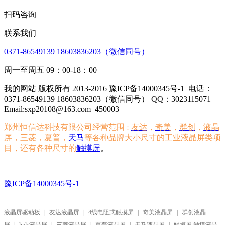
扫码咨询
联系我们
0371-86549139 18603836203（微信同号）
周一至周五 09：00-18：00
我的网站 版权所有 2013-2016 豫ICP备14000345号-1
电话：
0371-86549139 18603836203（微信同号） QQ：3023115071
Email:sxp20108@163.com
450003
郑州恒信达科技有限公司经营范围
友达
，
奇美
，
群创
，
液晶
：
屏
，
三菱
，
夏普
，
天马
等各种品牌大小尺寸的工业液晶屏类项
目，还有各种尺寸的
触摸屏
。
豫ICP备14000345号-1
液晶屏驱动板
|
友达液晶屏
|
4线电阻式触摸屏
|
奇美液晶屏
|
群创液晶