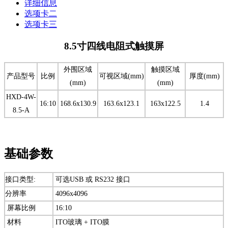
详细信息
选项卡二
选项卡三
8.5寸四线电阻式触摸屏
外围区域
触摸区域
产品型号
比例
可视区域(mm)
厚度(mm)
(mm)
(mm)
HXD-4W-
16:10
168.6x130.9
163.6x123.1
163x122.5
1.4
8.5-A
基础参数
接口类型:
可选USB 或 RS232 接口
分辨率
4096x4096
屏幕比例
16:10
材料
ITO玻璃 + ITO膜