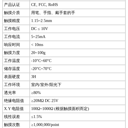
产品认证
CE, FCC, RoHS
触摸介质
用笔、手指、戴手套的手
触摸精度
1.15~2.5mm
工作电压
DC ≤ 10V
工作电流
5~25mA
响应时间
< 10ms
触摸力度
20~100g
工作温度
-10°C~60°C
储存温度
-20°C~70°C
表面硬度
3H
工作环境
室内/室外/阳光下
透光率
≥80%
绝缘电阻值
≥20MΩ DC 25V
X.Y 电阻值
100Ω~1000Ω (根据触摸面积而定)
线性误差
≤1.5%
触摸次数
≥1,000,000/point