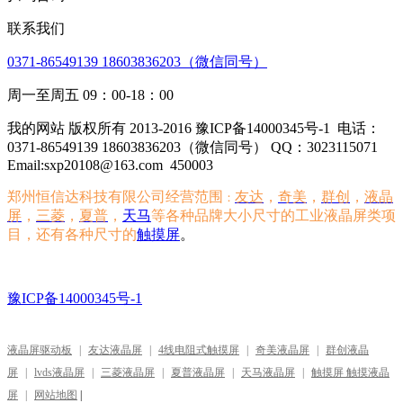
联系我们
0371-86549139 18603836203（微信同号）
周一至周五 09：00-18：00
我的网站 版权所有 2013-2016 豫ICP备14000345号-1
电话：
0371-86549139 18603836203（微信同号） QQ：3023115071
Email:sxp20108@163.com
450003
郑州恒信达科技有限公司经营范围
友达
，
奇美
，
群创
，
液晶
：
屏
，
三菱
，
夏普
，
天马
等各种品牌大小尺寸的工业液晶屏类项
目，还有各种尺寸的
触摸屏
。
豫ICP备14000345号-1
液晶屏驱动板
|
友达液晶屏
|
4线电阻式触摸屏
|
奇美液晶屏
|
群创液晶
屏
|
lvds液晶屏
|
三菱液晶屏
|
夏普液晶屏
|
天马液晶屏
|
触摸屏 触摸液晶
屏
|
网站地图
|